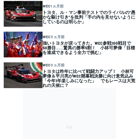
WEC
1 ヵ月前
トヨタ、ル・マン事前テストでのライバルの”愚
かな駆け引き”を批判「手の内を見せないように
しているのは明らか」
WEC
3 ヵ月前
強いトヨタが戻ってきた。WEC参戦100戦目で
50勝目……驚異の勝率5割！ 小林可夢偉「目標
を達成できるよう全力で挑む」
WEC
3 ヵ月前
トヨタは昨年に比べて戦闘力アップ！ 小林可
夢偉＆平川亮がWEC開幕戦決勝に向け意気込み
「今年1年楽しみになった」 でもレースは大荒
れの天候に？