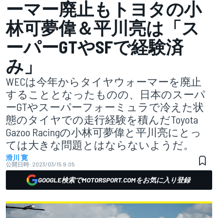
ーマー廃止もトヨタの小
林可夢偉＆平川亮は「ス
ーパーGTやSFで経験済
み」
WECは今年からタイヤウォーマーを廃止
することとなったものの、日本のスーパ
ーGTやスーパーフォーミュラで冷えた状
態のタイヤでの走行経験を積んだToyota
Gazoo Racingの小林可夢偉と平川亮にとっ
ては大きな問題とはならないようだ。
滑川 寛
公開日時:
2023/03/15 9:05
GOOGLE検索でMOTORSPORT.COMをお気に入り登録