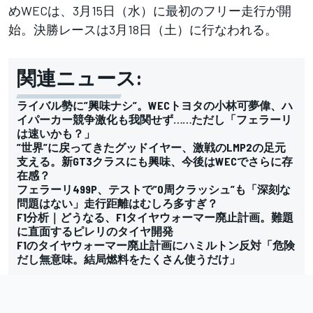
めWECは、3月15日（水）に最初のフリー走行が開
始。決勝レースは3月18日（土）に行なわれる。
関連ニュース:
ライバル勢に”興味ナシ”。WECトヨタの小林可夢偉、ハ
イパーカー競争激化も我関せず……ただし「フェラーリ
は速いかも？」
”世界”に戻ってきたグッドイヤー、激戦のLMP2の足元
支える。新GT3クラスにも興味、今後はWECでさらに存
在感？
フェラーリ499P、テストで”0周クラッシュ”も「深刻な
問題はない」走行距離はむしろ多すぎ？
F1分析｜どうなる、F1タイヤウォーマー廃止計画。難題
に直面するピレリのタイヤ開発
F1のタイヤウォーマー廃止計画にハミルトン反対「危険
だし無意味。結局燃料をたくさん使うだけ」