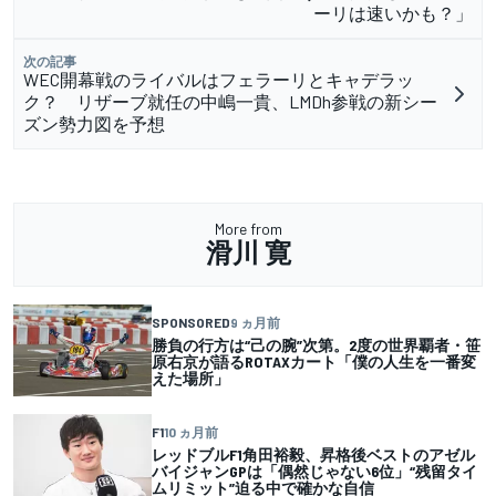
ーリは速いかも？」
次の記事
WEC開幕戦のライバルはフェラーリとキャデラッ
ク？ リザーブ就任の中嶋一貴、LMDh参戦の新シー
ズン勢力図を予想
More from
滑川 寛
SPONSORED
9 ヵ月前
勝負の行方は“己の腕”次第。2度の世界覇者・笹
原右京が語るROTAXカート「僕の人生を一番変
えた場所」
F1
10 ヵ月前
レッドブルF1角田裕毅、昇格後ベストのアゼル
バイジャンGPは「偶然じゃない6位」“残留タイ
ムリミット”迫る中で確かな自信