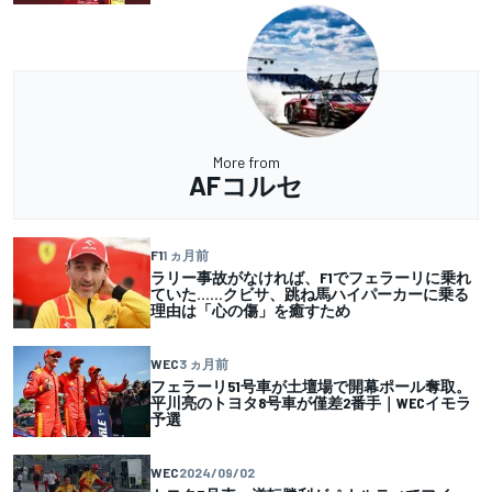
More from
AFコルセ
F1
1 ヵ月前
ラリー事故がなければ、F1でフェラーリに乗れ
ていた……クビサ、跳ね馬ハイパーカーに乗る
理由は「心の傷」を癒すため
WEC
3 ヵ月前
フェラーリ51号車が土壇場で開幕ポール奪取。
平川亮のトヨタ8号車が僅差2番手｜WECイモラ
予選
WEC
2024/09/02