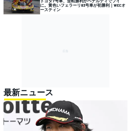
トヨタ7号車、逆転勝利がペナルティでフイ
に。黄色いフェラーリ83号車が初勝利｜WECオ
ースティン
最新ニュース