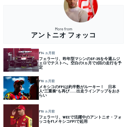
More from
アントニオ フォッコ
F1
4 ヵ月前
フェラーリ、昨年型マシンのSF-25を今週ムジ
ェロでテストへ。空白の1ヵ月で2回の走行を予
定
F1
9 ヵ月前
メキシコのFP1は約半数がルーキー！ 日本
人“三重奏”も再び……出走ラインアップをおさ
らい
F1
9 ヵ月前
フェラーリ、WECで活躍中のアントニオ・フォ
ッコをF1メキシコFP1で起用