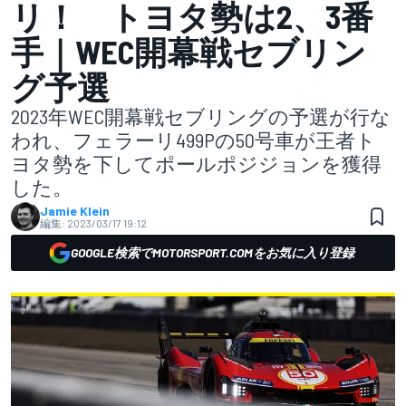
リ！ トヨタ勢は2、3番
手｜WEC開幕戦セブリン
グ予選
2023年WEC開幕戦セブリングの予選が行な
われ、フェラーリ499Pの50号車が王者ト
ヨタ勢を下してポールポジジョンを獲得
した。
Jamie Klein
編集:
2023/03/17 19:12
GOOGLE検索でMOTORSPORT.COMをお気に入り登録