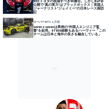
WECトヨタの祝福すべき50勝目。しかしBoP非
公開で“真の実力”はブラックボックス｜英国人
ジャーナリスト”ジェイミー”の日本レース探訪
記
スーパーGT
3 ヵ月前
seven x sevenは異例の“外国人エンジニア監
督”を起用。GT500経験もあるハーヴィー「この
チームは日本と海外の良さを融合している」