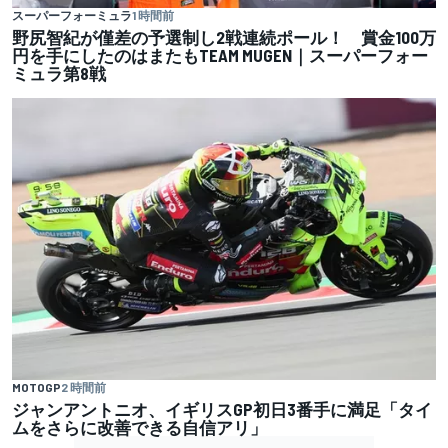
スーパーフォーミュラ
1 時間前
野尻智紀が僅差の予選制し2戦連続ポール！ 賞金100万
円を手にしたのはまたもTEAM MUGEN｜スーパーフォー
ミュラ第8戦
MOTOGP
2 時間前
ジャンアントニオ、イギリスGP初日3番手に満足「タイ
ムをさらに改善できる自信アリ」