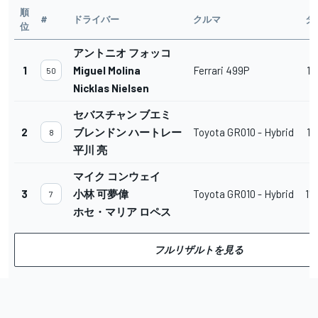
順
#
ドライバー
クルマ
タ
位
アントニオ フォッコ
1
Miguel Molina
Ferrari 499P
1'
50
Nicklas Nielsen
セバスチャン ブエミ
2
ブレンドン ハートレー
Toyota GR010 - Hybrid
1'
8
平川 亮
マイク コンウェイ
3
小林 可夢偉
Toyota GR010 - Hybrid
1'
7
ホセ・マリア ロペス
フルリザルトを見る