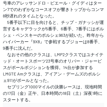
号車のアレッサンドロ・ピエール・グイディはター
ン7でのわずかなコースオフが響きトップからコンマ
8秒遅れのタイムとなった。
5番手以下に目を向けると、チップ・ガナッシが運
営するキャデラックが5番手、6番手、7番手にはポル
シェ・ペンスキーのポルシェ963が続いた。昨年から
ハイパーカー『9X8』で参戦するプジョーは8番手、
9番手に沈んだ。
なおその他のクラスは、LMP2クラスではユナイテ
ッド・オートスポーツ23号車のオリバー・ジャービ
スがポールポジションを獲得。14台が参加する
LMGTE Amクラスは、アイアン・デームズのポルシ
ェ911がポールとなった。
セブリング1000マイルの決勝レースは、現地時間
の17日（金）正午、日本時間の18日（土）深夜1時に
スタートする。