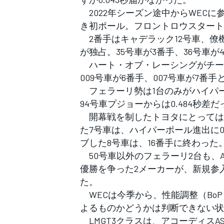
フォーミュラE
2022年シーズン途中からWECに
き初ポール。フロントロウスタート
2番手はキャデラック12号車、僚機
が独占。35号車が3番手、36号車が
ハート・オブ・レーシングがチー
009号車が6番手、007号車が7番
フェラーリ勢は1台のみがハイパー
94号車プジョーからは0.484秒差だ
開幕戦を制したトヨタにとっては
た7号車は、ハイパーポール進出に0
ブした8号車は、16番手に終わった
50号車以外のフェラーリ2台も、AF
優勝を争った2メーカーが、新規参
た。
WECは今季から、性能調整（Bo
よるものかどうかは判断できない状
LMGT3クラスは、アコーディスA