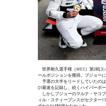
WEC
世界耐久選手権（WEC）第2戦ス
ールポジションを獲得。プジョーに
予選の大半をリードしていたのは、
Q1最速を記録し、続くハイパーポ
しかしプジョーのマルテ・ヤコブセ
ィル・スティーブンスがセクター1
ずか0.043秒届かなかった。