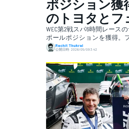
ポジション獲
のトヨタとフ
スーパーフォーミュラ
WEC第2戦スパ6時間レー
ポールポジションを獲得。
Rachit Thukral
公開日時:
2026/05/09 3:42
スーパーGT