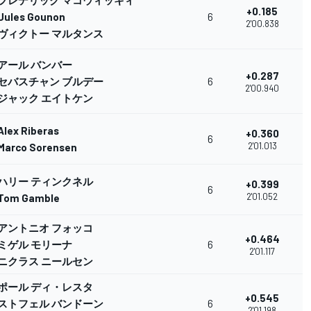
+0.185
Jules Gounon
6
0
2'00.838
ヴィクトー マルタンス
アール バンバー
+0.287
セバスチャン ブルデー
6
0
2'00.940
ジャック エイトケン
Alex Riberas
+0.360
6
0
2'01.013
Marco Sorensen
ハリー ティンクネル
+0.399
6
0
2'01.052
Tom Gamble
アントニオ フォッコ
+0.464
ミゲル モリーナ
6
0
2'01.117
ニクラス ニールセン
ポール ディ・レスタ
+0.545
ストフェル バンドーン
6
0
2'01.198