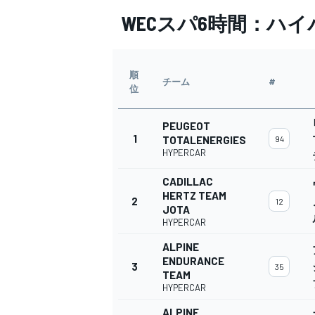
WECスパ6時間：ハ
順
チーム
#
位
PEUGEOT
1
TOTALENERGIES
94
HYPERCAR
CADILLAC
HERTZ TEAM
2
12
JOTA
HYPERCAR
ALPINE
ENDURANCE
3
35
TEAM
HYPERCAR
ALPINE