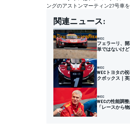
ングのアストンマーティン27号車
関連ニュース:
WEC
フェラーリ、開
単ではないけど
WEC
WECトヨタの祝
クボックス｜英
WEC
WECの性能調
「レースから物
すべてのカテゴリー