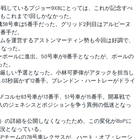
参戦しているプジョー9X8にとっては、これが記念すべ
もこれまで1回しかなかった。
38号車は5番手だった。グリッド2列目はアルピーヌ
4番手だ。
ムを運営するアストンマーティン勢も今回は好調で、
手となった。
ポールに進出。50号車が8番手となったが、ポールの
った。
厳しい予選となった。小林可夢偉がアタックを担当し
.03秒届かず12番手。ブレンドン・ハートレーがドライ
。
コルセ83号車が13番手、51号車が15番手。開幕戦で
入のジェネシスとポジションを争う異例の低迷となっ
P）の詳細を公開しなくなったため、この変化がBoPに
況となっている。
SPチームの78号車レクサスが、ハート・オブ・レーシ