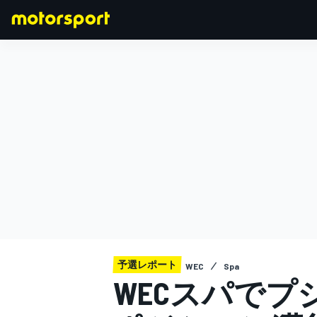
F1
MOTOGP
予選レポート
WEC
Spa
WECスパでプ