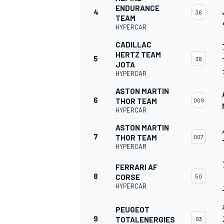
ENDURANCE
4
36
TEAM
HYPERCAR
CADILLAC
HERTZ TEAM
5
38
JOTA
HYPERCAR
ASTON MARTIN
6
THOR TEAM
009
HYPERCAR
ASTON MARTIN
7
THOR TEAM
007
HYPERCAR
FERRARI AF
8
CORSE
50
HYPERCAR
PEUGEOT
9
TOTALENERGIES
93