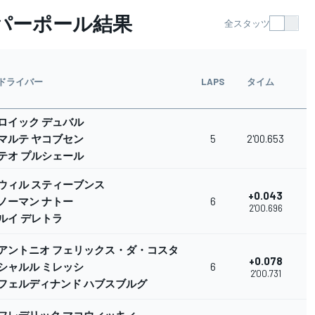
イパーポール結果
全スタッツ
ドライバー
LAPS
タイム
ロイック デュバル
マルテ ヤコブセン
5
2'00.653
テオ プルシェール
ウィル スティーブンス
+0.043
ノーマン ナトー
6
0
2'00.696
ルイ デレトラ
アントニオ フェリックス・ダ・コスタ
+0.078
シャルル ミレッシ
6
0
2'00.731
フェルディナンド ハブスブルグ
フレデリック マコウィッキィ