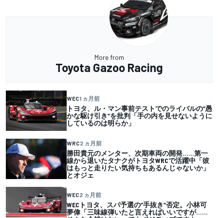
More from
Toyota Gazoo Racing
WEC
1 ヵ月前
トヨタ、ル・マン事前テストでのライバルの”愚
かな駆け引き”を批判「手の内を見せないように
しているのは明らか」
WRC
2 ヵ月前
勝田貴元のメンター、次期車両の開発……第一
線から退いたタナクがトヨタWRCで活躍中「彼
はもっと走りたい気持ちもあるんじゃないか」
とオジェ
WEC
2 ヵ月前
WECトヨタ、スパ予選の”手抜き”否定。小林可
夢偉「三味線弾いたと言えればいいですが……