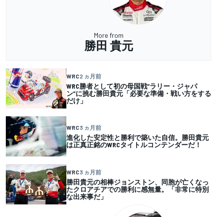
More from
勝田 貴元
WRC
2 ヵ月前
WRC勝者として初の母国戦”ラリー・ジャパ
ン”に挑む勝田貴元「必要な準備・戦い方をする
だけ」
WRC
3 ヵ月前
進化した安定性と勝利で築いた自信。勝田貴元
は正真正銘のWRCタイトルコンテンダーだ！
WRC
3 ヵ月前
勝田貴元の相棒ジョンストン、同胞が亡くなっ
たクロアチアでの勝利に感無量。「非常に特別
な出来事だ」