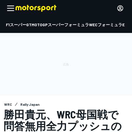
F1
スーパーGT
MOTOGP
スーパーフォーミュラ
WEC
フォーミュラE
WRC
Rally Japan
勝田貴元、WRC母国戦で
問答無用全力プッシュの