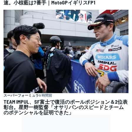
速。小椋藍は7番手｜MotoGPイギリスFP1
スーパーフォーミュラ
9 時間前
TEAM IMPUL、SF富士で復活のポールポジション＆2位表
彰台。星野一樹監督「オサリバンのスピードとチーム
のポテンシャルを証明できた」