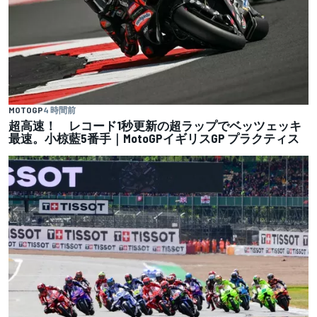
MOTOGP
4 時間前
超高速！ レコード1秒更新の超ラップでベッツェッキ
最速。小椋藍5番手｜MotoGPイギリスGP プラクティス