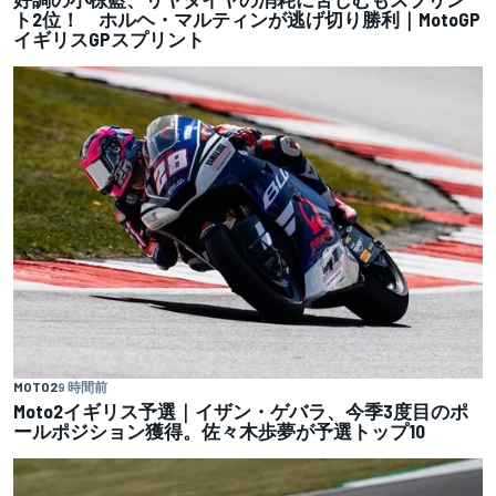
ト2位！ ホルヘ・マルティンが逃げ切り勝利｜MotoGP
イギリスGPスプリント
MOTO2
9 時間前
Moto2イギリス予選｜イザン・ゲバラ、今季3度目のポ
ールポジション獲得。佐々木歩夢が予選トップ10