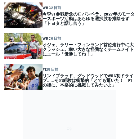
WRC
2 日前
今季SF参戦断念のロバンペラ、2027年のモータ
ースポーツ活動はあらゆる選択肢を排除せず
「トヨタと話し合う」
WRC
6 日前
オジェ、ラリー・フィンランド首位走行中に大
クラッシュ。幸い大きな怪我なくチームメイト
にエール「優勝してね！」
F1
25 日前
リンドブラッド、グッドウッドでWRC初ドライ
ブ……その経験は衝撃的「とても驚いた！ F1
の後に、本格的に挑戦してみたいよ」