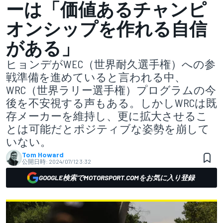
ーは「価値あるチャンピ
オンシップを作れる自信
がある」
ヒョンデがWEC（世界耐久選手権）への参
戦準備を進めていると言われる中、
WRC（世界ラリー選手権）プログラムの今
後を不安視する声もある。しかしWRCは既
存メーカーを維持し、更に拡大させるこ
とは可能だとポジティブな姿勢を崩して
いない。
Tom Howard
公開日時:
2024/07/12 3:32
GOOGLE検索でMOTORSPORT.COMをお気に入り登録