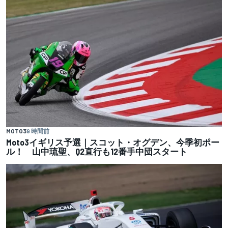
MOTO3
9 時間前
Moto3イギリス予選｜スコット・オグデン、今季初ポー
ル！ 山中琉聖、Q2直行も12番手中団スタート