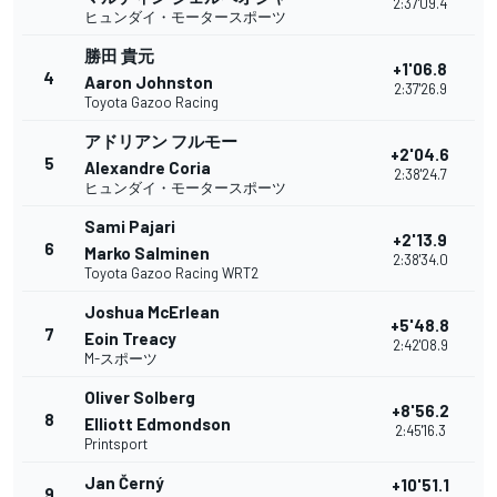
2:37'09.4
ヒュンダイ・モータースポーツ
勝田 貴元
+1'06.8
4
Aaron Johnston
2:37'26.9
Toyota Gazoo Racing
アドリアン フルモー
+2'04.6
5
Alexandre Coria
2:38'24.7
ヒュンダイ・モータースポーツ
Sami Pajari
+2'13.9
6
Marko Salminen
2:38'34.0
Toyota Gazoo Racing WRT2
Joshua McErlean
+5'48.8
7
Eoin Treacy
2:42'08.9
M-スポーツ
Oliver Solberg
+8'56.2
8
Elliott Edmondson
2:45'16.3
Printsport
Jan Černý
+10'51.1
9