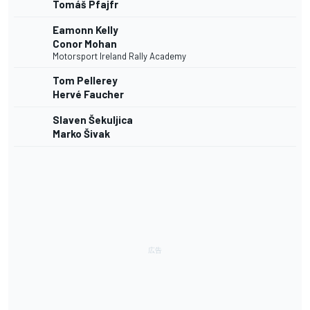
Tomáš Pfajfr
Eamonn Kelly
Conor Mohan
Motorsport Ireland Rally Academy
Tom Pellerey
Hervé Faucher
Slaven Šekuljica
Marko Šivak