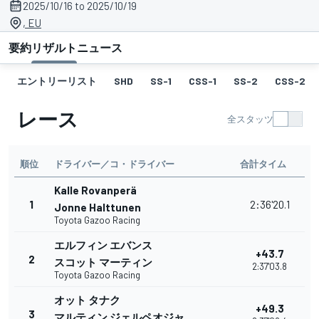
2025/10/16 to 2025/10/19
, EU
要約
リザルト
ニュース
エントリーリスト
SHD
SS-1
CSS-1
SS-2
CSS-2
レース
全スタッツ
順位
ドライバー／コ・ドライバー
合計タイム
Kalle Rovanperä
1
2:36'20.1
Jonne Halttunen
Toyota Gazoo Racing
エルフィン エバンス
+43.7
2
スコット マーティン
2:37'03.8
Toyota Gazoo Racing
オット タナク
+49.3
3
マルティン ジェルペオジャ