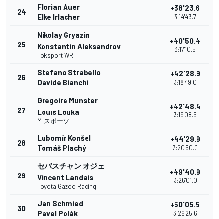
Florian Auer
+38'23.6
24
Elke Irlacher
3:14'43.7
Nikolay Gryazin
+40'50.4
25
Konstantin Aleksandrov
3:17'10.5
Toksport WRT
Stefano Strabello
+42'28.9
26
Davide Bianchi
3:18'49.0
Gregoire Munster
+42'48.4
27
Louis Louka
3:19'08.5
M-スポーツ
Lubomír Konšel
+44'29.9
28
Tomáš Plachý
3:20'50.0
セバスチャン オジェ
+49'40.9
29
Vincent Landais
3:26'01.0
Toyota Gazoo Racing
Jan Schmied
+50'05.5
30
Pavel Polák
3:26'25.6