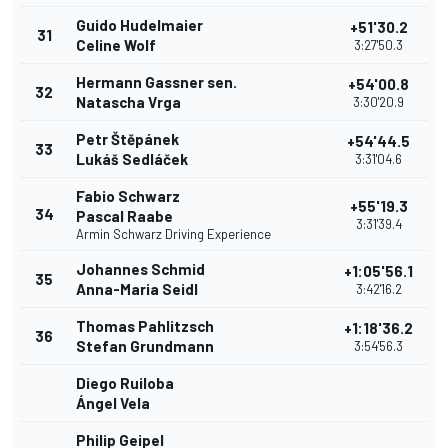
Guido Hudelmaier
+51'30.2
31
Celine Wolf
3:27'50.3
Hermann Gassner sen.
+54'00.8
32
Natascha Vrga
3:30'20.9
Petr Štěpánek
+54'44.5
33
Lukáš Sedláček
3:31'04.6
Fabio Schwarz
+55'19.3
34
Pascal Raabe
3:31'39.4
Armin Schwarz Driving Experience
Johannes Schmid
+1:05'56.1
35
Anna-Maria Seidl
3:42'16.2
Thomas Pahlitzsch
+1:18'36.2
36
Stefan Grundmann
3:54'56.3
Diego Ruiloba
Ángel Vela
Philip Geipel