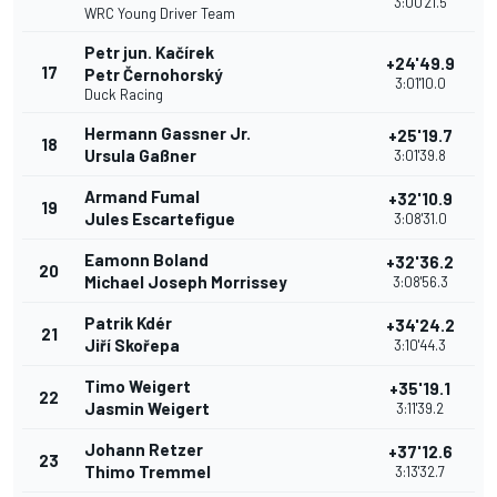
3:00'21.5
WRC Young Driver Team
Petr jun. Kačírek
+24'49.9
17
Petr Černohorský
3:01'10.0
Duck Racing
Hermann Gassner Jr.
+25'19.7
18
Ursula Gaßner
3:01'39.8
Armand Fumal
+32'10.9
19
Jules Escartefigue
3:08'31.0
Eamonn Boland
+32'36.2
20
Michael Joseph Morrissey
3:08'56.3
Patrik Kdér
+34'24.2
21
Jiří Skořepa
3:10'44.3
Timo Weigert
+35'19.1
22
Jasmin Weigert
3:11'39.2
Johann Retzer
+37'12.6
23
Thimo Tremmel
3:13'32.7