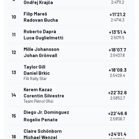
Ondřej Krajča
2:47'11.2
Filip Mareš
+11'21.2
10
Radovan Bucha
2:47'41.3
Roberto Daprà
+13'51.4
11
Luca Guglielmetti
2:50'11.5
Mille Johansson
+18'07.7
12
Johan Grönvall
2:54'27.8
Taylor Gill
+18'09.3
13
Daniel Brkic
2:54'29.4
FIA Rally Star
Kerem Kazaz
+22'32.6
14
Corentin Silvestre
2:58'52.7
Team Petrol Ofisi
Diego Jr. Dominguez
+22'46.6
15
2:59'06.7
Rogelio Penate
Claire Schönborn
+24'01.4
16
Michael Wenzel