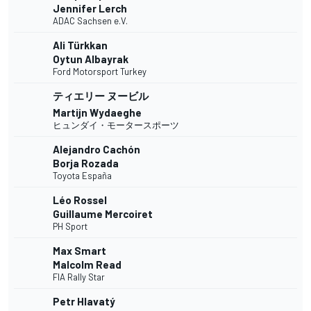
Jennifer Lerch
ADAC Sachsen e.V.
Ali Türkkan
Oytun Albayrak
Ford Motorsport Turkey
ティエリー ヌービル
Martijn Wydaeghe
ヒュンダイ・モータースポーツ
Alejandro Cachón
Borja Rozada
Toyota España
Léo Rossel
Guillaume Mercoiret
PH Sport
Max Smart
Malcolm Read
FIA Rally Star
Petr Hlavatý