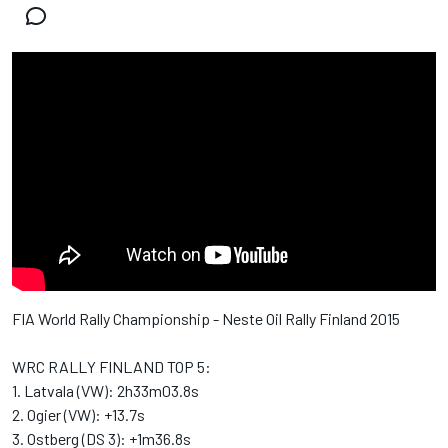
FIA World Rally Championship - Neste Oil Rally Finland 2015
WRC RALLY FINLAND TOP 5:
1. Latvala (VW): 2h33m03.8s
2. Ogier (VW): +13.7s
3. Ostberg (DS 3): +1m36.8s