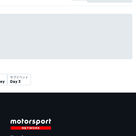
サブイベント
key
Day 3