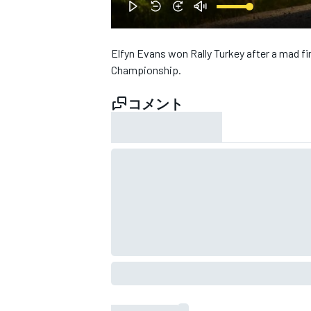
Elfyn Evans won Rally Turkey after a mad fin
WEC
Championship.
コメント