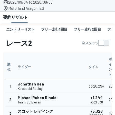
2020/09/04 to 2020/09/06
Motorland Aragon, ES
要約
リザルト
エントリーリスト
フリー走行1回目
フリー走行2回目
フリ
レース2
全スタッツ
ポ
順
イ
ライダー
タイム
位
ン
ト
Jonathan Rea
1
33'20.294
25
Kawasaki Racing
Michael Ruben Rinaldi
+1.244
2
20
Team Go Eleven
33'21.538
スコット レディング
+5.326
3
16