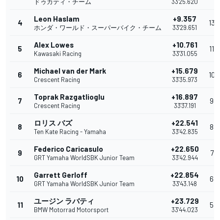
ドゥカティ・チーム
33'25.620
Leon Haslam
+9.357
4
13
ホンダ・ワールド・スーパーバイク・チーム
33'29.651
Alex Lowes
+10.761
5
11
Kawasaki Racing
33'31.055
Michael van der Mark
+15.679
6
10
Crescent Racing
33'35.973
Toprak Razgatlioglu
+16.897
7
9
Crescent Racing
33'37.191
ロリス バズ
+22.541
8
8
Ten Kate Racing - Yamaha
33'42.835
Federico Caricasulo
+22.650
9
7
GRT Yamaha WorldSBK Junior Team
33'42.944
Garrett Gerloff
+22.854
10
6
GRT Yamaha WorldSBK Junior Team
33'43.148
ユージン ラバティ
+23.729
11
5
BMW Motorrad Motorsport
33'44.023