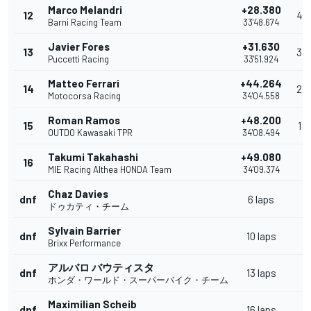
Marco Melandri
+28.380
12
4
Barni Racing Team
33'48.674
Javier Fores
+31.630
13
3
Puccetti Racing
33'51.924
Matteo Ferrari
+44.264
14
2
Motocorsa Racing
34'04.558
Roman Ramos
+48.200
15
1
OUTDO Kawasaki TPR
34'08.494
Takumi Takahashi
+49.080
16
MIE Racing Althea HONDA Team
34'09.374
Chaz Davies
dnf
6 laps
ドゥカティ・チーム
Sylvain Barrier
dnf
10 laps
Brixx Performance
アルバロ バウティスタ
dnf
13 laps
ホンダ・ワールド・スーパーバイク・チーム
Maximilian Scheib
dnf
16 laps