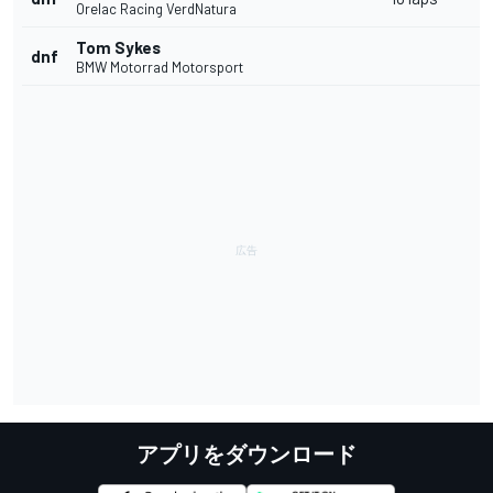
Orelac Racing VerdNatura
Tom Sykes
dnf
BMW Motorrad Motorsport
アプリをダウンロード