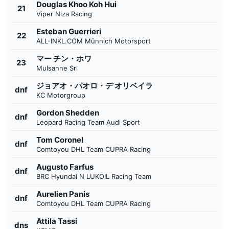
Douglas Khoo Koh Hui
21
Viper Niza Racing
Esteban Guerrieri
22
ALL-INKL.COM Münnich Motorsport
マー チン・ホワ
23
Mulsanne Srl
ジョアオ・パオロ・デ オリベイラ
dnf
KC Motorgroup
Gordon Shedden
dnf
Leopard Racing Team Audi Sport
Tom Coronel
dnf
Comtoyou DHL Team CUPRA Racing
Augusto Farfus
dnf
BRC Hyundai N LUKOIL Racing Team
Aurelien Panis
dnf
Comtoyou DHL Team CUPRA Racing
Attila Tassi
dns