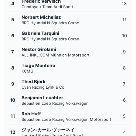
Frederic Vervisch
4
13
Comtoyou Team Audi Sport
Norbert Michelisz
5
11
BRC Hyundai N Squadra Corse
Gabriele Tarquini
6
10
BRC Hyundai N Squadra Corse
Nestor Girolami
7
9
ALL-INKL.COM Münnich Motorsport
Tiago Monteiro
8
8
KCMG
Thed Björk
9
7
Cyan Racing Lynk & Co
Benjamin Leuchter
10
6
Sébastien Loeb Racing Volkswagen
Rob Huff
11
5
Sébastien Loeb Racing Volkswagen Motorsport
ジャン-カール ヴァーネイ
12
4
Leopard Racing Team Audi Sport