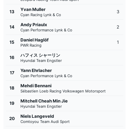
Yvan Muller
13
3
Cyan Racing Lynk & Co
Andy Priaulx
14
2
Cyan Performance Lynk & Co
Daniel Haglöf
15
1
PWR Racing
ハフィス シャーリン
16
Hyundai Team Engstler
Yann Ehrlacher
17
Cyan Performance Lynk & Co
Mehdi Bennani
18
Sébastien Loeb Racing Volkswagen Motorsport
Mitchell Cheah Min Jie
19
Hyundai Team Engstler
Niels Langeveld
20
Comtoyou Team Audi Sport