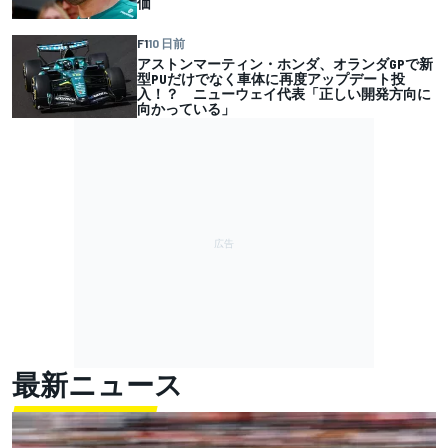
価
F1
10 日前
アストンマーティン・ホンダ、オランダGPで新
型PUだけでなく車体に再度アップデート投
入！？ ニューウェイ代表「正しい開発方向に
向かっている」
最新ニュース