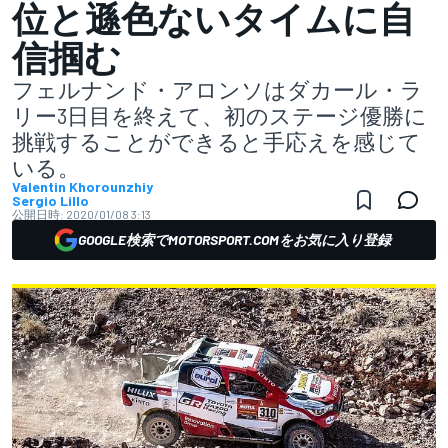
位と遜色ないタイムに自
信掴む
フェルナンド・アロンソはダカール・ラ
リー3日目を終えて、初のステージ優勝に
挑戦することができると手応えを感じて
いる。
Valentin Khorounzhiy
Sergio Lillo
公開日時:
2020/01/08 3:13
GOOGLE検索でMOTORSPORT.COMをお気に入り登録