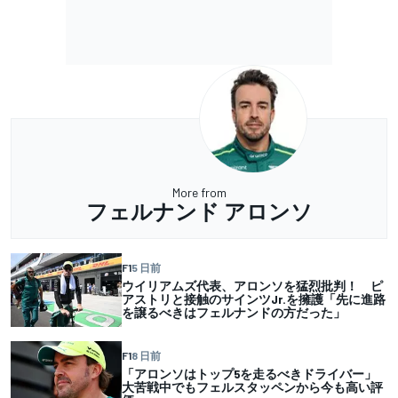
More from
フェルナンド アロンソ
F1
5 日前
ウイリアムズ代表、アロンソを猛烈批判！ ピ
アストリと接触のサインツJr.を擁護「先に進路
を譲るべきはフェルナンドの方だった」
F1
8 日前
「アロンソはトップ5を走るべきドライバー」
大苦戦中でもフェルスタッペンから今も高い評