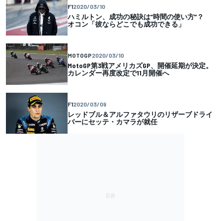
F1
2020/03/10
ハミルトン、成功の秘訣は”時間の使い方”？
オコン「彼ならどこでも成功できる」
MOTOGP
2020/03/10
MotoGP第3戦アメリカズGP、開催延期が決定。
カレンダー再度改定で11月開催へ
F1
2020/03/09
レッドブル＆アルファタウリのリザーブドライ
バーにセッテ・カマラが就任