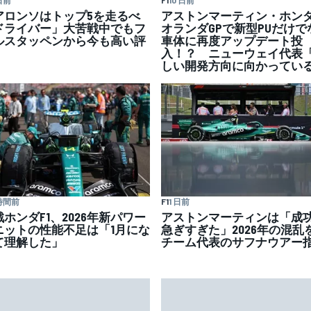
日前
F1
10 日前
アロンソはトップ5を走るべ
アストンマーティン・ホン
ドライバー」大苦戦中でもフ
オランダGPで新型PUだけで
ルスタッペンから今も高い評
車体に再度アップデート投
入！？ ニューウェイ代表
しい開発方向に向かってい
 時間前
F1
1 日前
ホンダF1、2026年新パワー
アストンマーティンは「成
ニットの性能不足は「1月にな
急ぎすぎた」2026年の混乱
て理解した」
チーム代表のサフナウアー