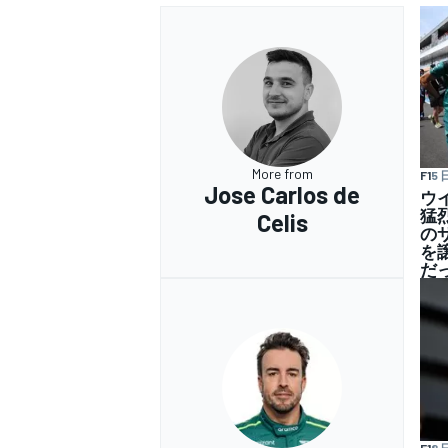
More from
F1
5 
Jose Carlos de
ウ
猛
Celis
の
を
だ