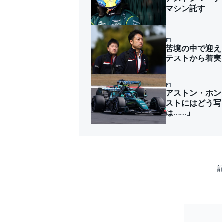
マシン託す
F1
苦境の中で迎え
テストから着実
F1
アストン・ホン
ストにはどう写
は……」
すべてのカテゴリー