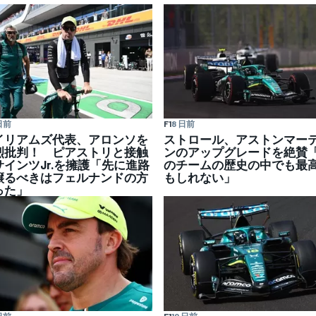
日前
F1
8 日前
イリアムズ代表、アロンソを
ストロール、アストンマー
烈批判！ ピアストリと接触
ンのアップグレードを絶賛
サインツJr.を擁護「先に進路
のチームの歴史の中でも最
譲るべきはフェルナンドの方
もしれない」
った」