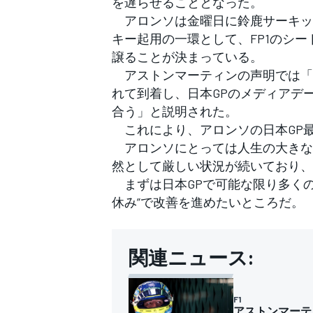
を遅らせることとなった。
フォーミュラE
アロンソは金曜日に鈴鹿サーキッ
キー起用の一環として、FP1のシ
譲ることが決まっている。
アストンマーティンの声明では「
れて到着し、日本GPのメディアデ
合う」と説明された。
これにより、アロンソの日本GP最
アロンソにとっては人生の大きな
然として厳しい状況が続いており、
まずは日本GPで可能な限り多くの
休み”で改善を進めたいところだ。
関連ニュース:
F1
アストンマーテ