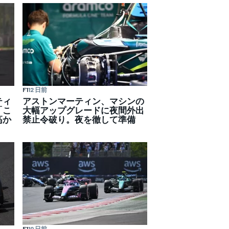
F1
12 日前
ティ
アストンマーティン、マシンの
「こ
大幅アップグレードに夜間外出
高か
禁止令破り。夜を徹して準備
F1
10 日前