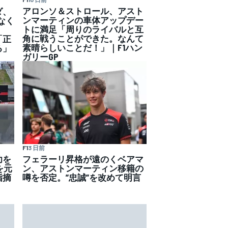
アロンソ＆ストロール、アスト
ダ、
ンマーティンの車体アップデー
なく
トに満足「周りのライバルと互
角に戦うことができた。なんて
「正
素晴らしいことだ！」｜F1ハン
る」
ガリーGP
F1
3 日前
功を
フェラーリ昇格が遠のくベアマ
を元
ン、アストンマーティン移籍の
指摘
噂を否定。”忠誠”を改めて明言