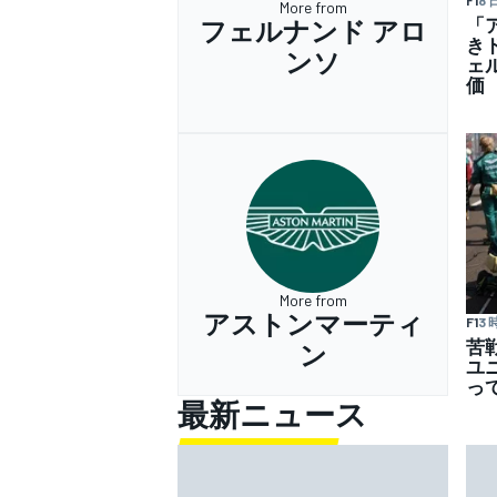
F1
8 
More from
「
フェルナンド アロ
き
ンソ
ェ
価
More from
アストンマーティ
F1
3
苦戦
ン
ユ
っ
最新ニュース