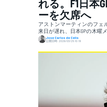
れる。F1日本
ーを欠席へ
スーパーフォーミュラ
アストンマーティンのフェ
来日が遅れ、日本GPの木曜
Jose Carlos de Celis
公開日時:
2026/03/25 10:19
スーパーGT