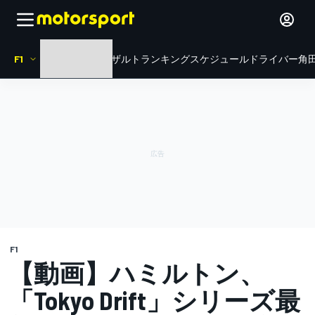
F1
HOME
ニュース
リザルト
ランキング
スケジュール
ドライバー
角田
F1
【動画】ハミルトン、
「Tokyo Drift」シリーズ最