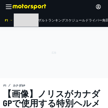
F1
HOME
ニュース
リザルト
ランキング
スケジュール
ドライバー
角田
F1
カナダGP
【画像】ノリスがカナダ
GPで使用する特別ヘルメ