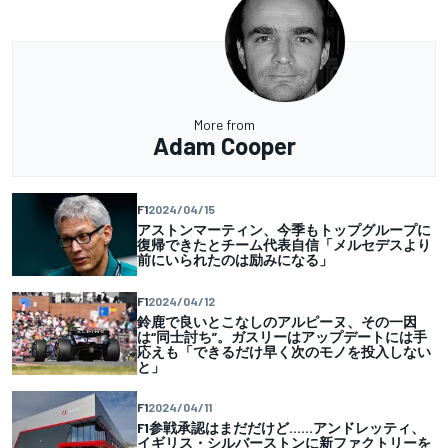
More from
Adam Cooper
F1
2024/04/15
アストンマーティン、今季もトップグループに
復帰できたとチーム代表自信「メルセデスより
前にいられたのは励みになる」
F1
2024/04/12
鈴鹿で良いとこなしのアルピーヌ、その一因
は“同士討ち”。ガスリーはアップデートには手
応えも「できるだけ早く次のモノを投入しない
と」
F1
2024/04/11
F1参戦承認はまだだけど……アンドレッティ、
イギリス・シルバーストンに新ファクトリーを