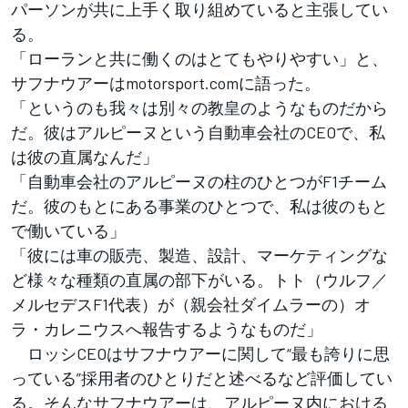
パーソンが共に上手く取り組めていると主張してい
る。
「ローランと共に働くのはとてもやりやすい」と、
サフナウアーはmotorsport.comに語った。
「というのも我々は別々の教皇のようなものだから
だ。彼はアルピーヌという自動車会社のCEOで、私
は彼の直属なんだ」
「自動車会社のアルピーヌの柱のひとつがF1チーム
だ。彼のもとにある事業のひとつで、私は彼のもと
で働いている」
「彼には車の販売、製造、設計、マーケティングな
ど様々な種類の直属の部下がいる。トト（ウルフ／
メルセデスF1代表）が（親会社ダイムラーの）オ
ラ・カレニウスへ報告するようなものだ」
ロッシCEOはサフナウアーに関して“最も誇りに思
っている”採用者のひとりだと述べるなど評価してい
る。そんなサフナウアーは、アルピーヌ内における