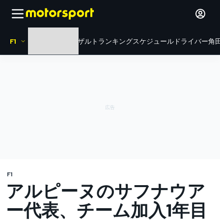
F1
HOME
ニュース
リザルト
ランキング
スケジュール
ドライバー
角田
F1
アルピーヌのサフナウア
ー代表、チーム加入1年目