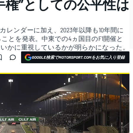
手権”としての公平性は
カレンダーに加え、2023年以降も10年間に
ことを発表。中東での4ヵ国目のF1開催と
をいかに重視しているかが明らかになった。
GOOGLE検索でMOTORSPORT.COMをお気に入り登録