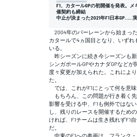
フォーミュラE
F1、カタールGPの初開催を発表。メ
催契約も締結
中止が決まった2021年F1日本GP
2004年のバーレーンから始まっ
カタールで4ヵ国目となり、いずれ
いる。
昨シーズンに続き今シーズンも新
シンガポールGPやカナダGPなどが
度々変更が加えられた。これにより
た。
では、これがF1にとって何を意味
もちろん、この問題が行き着く先
影響を受ける中、F1も例外ではない
し、残りのレースを開催するための
ければ、F1チームは生き残れずF
だ。
中東のF1への参画は、フランク・