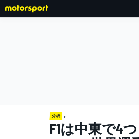
F1
MOTOGP
分析
F1
F1は中東で4