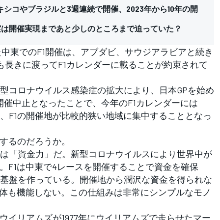
キシコやブラジルと3週連続で開催、2023年から10年の開
……実は開催実現まであと少しのところまで迫っていた？
た中東でのF1開催は、アブダビ、サウジアラビアと続き
も長きに渡ってF1カレンダーに載ることが約束されて
型コロナウイルス感染症の拡大により、日本GPを始め
開催中止となったことで、今年のF1カレンダーには
、F1の開催地が比較的狭い地域に集中することとなっ
するのだろうか。
は「資金力」だ。新型コロナウイルスにより世界中が
。F1は中東で4レースを開催することで資金を確保
基盤を作っている。開催地から潤沢な資金を得られな
1自体も機能しない。この仕組みは非常にシンプルなモノ
ウイリアムズが1977年にウイリアムズで走らせたマー