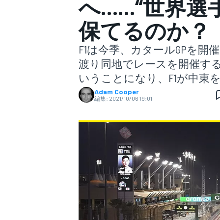
へ……“世界選
保てるのか？
スーパーフォーミュラ
F1は今季、カタールGPを開催
渡り同地でレースを開催する
いうことになり、F1が中東
Adam Cooper
編集:
2021/10/06 19:01
スーパーGT