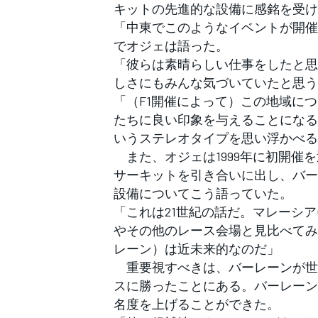
キットの先進的な設備に感銘を受け
「中東でこのようなイベントが開催
でオジェは語った。
「彼らは素晴らしい仕事をしたと思
しさにもみんな気づいていたと思う
「（F1開催によって）この地域に
たちに良い印象を与えることになる
いうステレオタイプを思い浮かべる
また、オジェは1999年に初開催
サーキットを引き合いに出し、バー
設備についてこう語っていた。
「これは21世紀の話だ。マレーシ
やその他のレース会場と見比べてみ
レーン）は近未来的なのだ」
重要視すべきは、バーレーンが世界
スに勝ったことにある。バーレーン
名度を上げることができた。