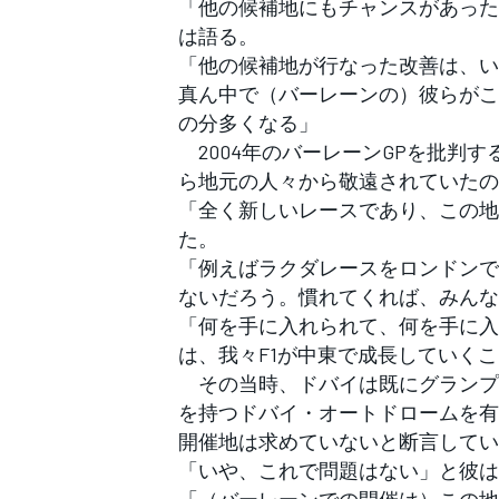
「他の候補地にもチャンスがあった
は語る。
「他の候補地が行なった改善は、い
真ん中で（バーレーンの）彼らがこ
の分多くなる」
2004年のバーレーンGPを批判
ら地元の人々から敬遠されていたの
「全く新しいレースであり、この地
た。
「例えばラクダレースをロンドンで
ないだろう。慣れてくれば、みんな
「何を手に入れられて、何を手に入
は、我々F1が中東で成長していく
その当時、ドバイは既にグランプリ
を持つドバイ・オートドロームを有
開催地は求めていないと断言してい
「いや、これで問題はない」と彼は
「（バーレーンでの開催は）この地