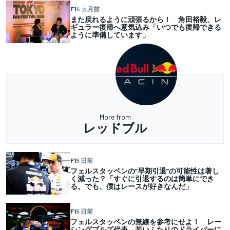
F1
4 ヵ月前
また戻れるように頑張るから！ 角田裕毅、レ
ギュラー復帰へ意気込み「いつでも復帰できる
ように準備しています」
More from
レッドブル
F1
5 日前
フェルスタッペンの”早期引退”の可能性は著し
く減った？「すぐに引退するのは簡単にでき
る。でも、僕はレースが好きなんだ」
F1
5 日前
フェルスタッペンの無線を参考にせよ！ レー
シングブルズ代表、若いふたりのドライバーに