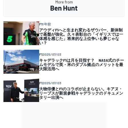
More from
Ben Hunt
F1
1 年前
アウディF1へと生まれ変わるザウバー、新体制
で基盤が強化。久々表彰台の「イギリスでは一
体感を感じた」将来的な上位争いも夢じゃな
い？
F1
2025/07/03
キャデラックF1は月を目指す？ NASA式のチー
ムモデルで英・米のダブル拠点のメリットを最
大限活用へ
F1
2025/07/03
大物俳優とF1のコラボが止まらない。キアヌ・
リーブスが新規参戦キャデラックのドキュメン
タリー出演へ