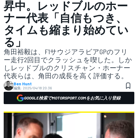
昇中。レッドブルのホー
ナー代表「自信もつき、
タイムも縮まり始めてい
る」
角田裕毅は、F1サウジアラビアGPのフリ
ー走行2回目でクラッシュを喫した。しか
しレッドブルのクリスチャン・ホーナー
代表らは、角田の成長を高く評価する。
Ben Hunt
編集:
2025/04/18 20:36
GOOGLE検索でMOTORSPORT.COMをお気に入り登録