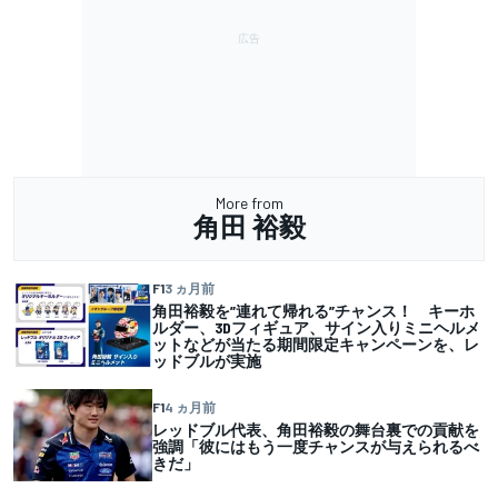
More from
角田 裕毅
F1
3 ヵ月前
角田裕毅を”連れて帰れる”チャンス！ キーホ
ルダー、3Dフィギュア、サイン入りミニヘルメ
ットなどが当たる期間限定キャンペーンを、レ
ッドブルが実施
F1
4 ヵ月前
レッドブル代表、角田裕毅の舞台裏での貢献を
強調「彼にはもう一度チャンスが与えられるべ
きだ」