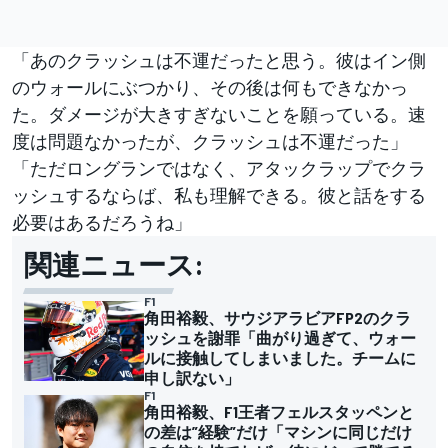
「あのクラッシュは不運だったと思う。彼はイン側
のウォールにぶつかり、その後は何もできなかっ
た。ダメージが大きすぎないことを願っている。速
度は問題なかったが、クラッシュは不運だった」
「ただロングランではなく、アタックラップでクラ
ッシュするならば、私も理解できる。彼と話をする
必要はあるだろうね」
関連ニュース:
F1
角田裕毅、サウジアラビアFP2のクラ
ッシュを謝罪「曲がり過ぎて、ウォー
ルに接触してしまいました。チームに
申し訳ない」
F1
角田裕毅、F1王者フェルスタッペンと
の差は”経験”だけ「マシンに同じだけ