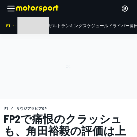
F1
HOME
ニュース
リザルト
ランキング
スケジュール
ドライバー
角田
F1
サウジアラビアGP
FP2で痛恨のクラッシュ
も、角田裕毅の評価は上