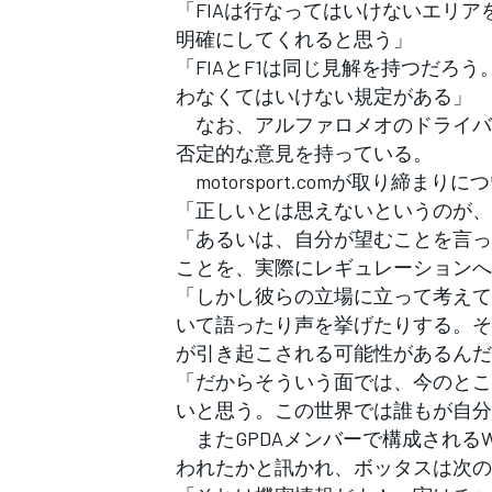
「FIAは行なってはいけないエリ
明確にしてくれると思う」
「FIAとF1は同じ見解を持つだろ
わなくてはいけない規定がある」
なお、アルファロメオのドライバー
否定的な意見を持っている。
motorsport.comが取り締
「正しいとは思えないというのが、
「あるいは、自分が望むことを言っ
ことを、実際にレギュレーションへ
「しかし彼らの立場に立って考えて
いて語ったり声を挙げたりする。そ
が引き起こされる可能性があるんだ
「だからそういう面では、今のとこ
いと思う。この世界では誰もが自分
またGPDAメンバーで構成されるW
われたかと訊かれ、ボッタスは次の