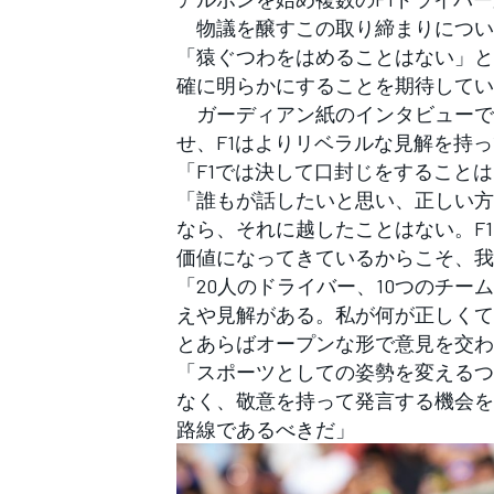
フォーミュラE
物議を醸すこの取り締まりについて
「猿ぐつわをはめることはない」と
確に明らかにすることを期待してい
ガーディアン紙のインタビューでド
せ、F1はよりリベラルな見解を持
「F1では決して口封じをすること
「誰もが話したいと思い、正しい方
なら、それに越したことはない。F
価値になってきているからこそ、我
「20人のドライバー、10つのチ
えや見解がある。私が何が正しくて
とあらばオープンな形で意見を交わ
「スポーツとしての姿勢を変えるつ
なく、敬意を持って発言する機会を
路線であるべきだ」