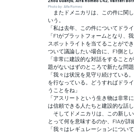
Zhou Guanyu, Alfa Romeo C42, Valtteri Bot
Photo by: Alfa Romeo
またドメニカリは、この件に関し
いう。
「私は去年、この件についてドライ
「F1がプラットフォームとなり、
スポットライトを当てることができ
ついて議論したい場合に、F1側と
「非常に建設的な対話をすることが
題がないはずのところで新たな問題
「我々は状況を見守り続けている。
を行なっている。どうすればドライ
うことをね」
「アスリートという生き物は非常に
は信頼できる人たちと建設的な話し
そしてドメニカリは、この新しい
とって何を意味するのか、FIAが
「我々はレギュレーションについて