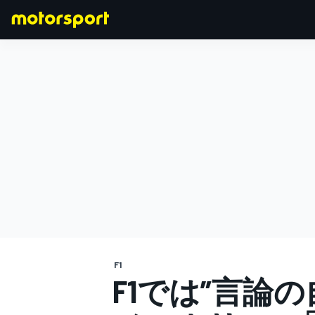
F1
MOTOGP
F1
F1では”言論