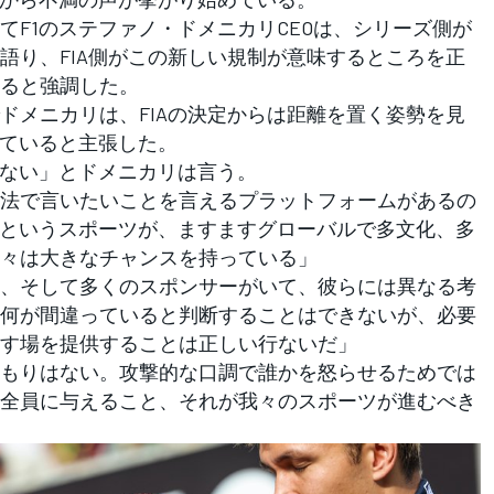
F1のステファノ・ドメニカリCEOは、シリーズ側が
語り、FIA側がこの新しい規制が意味するところを正
ると強調した。
メニカリは、FIAの決定からは距離を置く姿勢を見
っていると主張した。
はない」とドメニカリは言う。
法で言いたいことを言えるプラットフォームがあるの
1というスポーツが、ますますグローバルで多文化、多
々は大きなチャンスを持っている」
ーム、そして多くのスポンサーがいて、彼らには異なる考
何が間違っていると判断することはできないが、必要
す場を提供することは正しい行ないだ」
もりはない。攻撃的な口調で誰かを怒らせるためでは
全員に与えること、それが我々のスポーツが進むべき