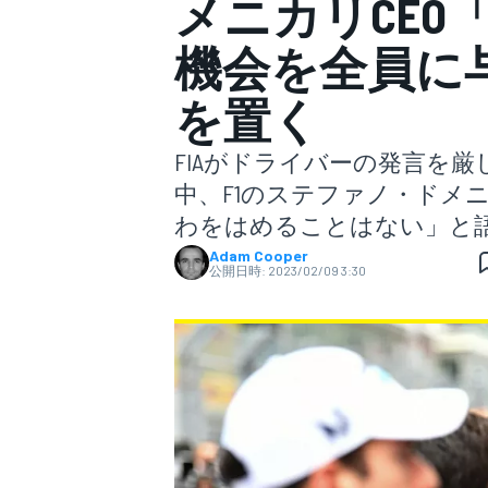
メニカリCEO
機会を全員に与
スーパーフォーミュラ
を置く
FIAがドライバーの発言を
中、F1のステファノ・ドメ
わをはめることはない」と
Adam Cooper
公開日時:
2023/02/09 3:30
スーパーGT