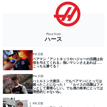
More from
ハース
F1
2 日前
ベアマン「アントネッリやハジャーの活躍は自
信を与えてくれる」強いマシンさえあれば……
こっちも勝てる！
F1
4 日前
ハミルトン大復活……でもベアマンにとっては
困ったことになった！ 「ルイスの活躍はファ
ンとして素晴らしい。でも僕の将来にとっては
理想的じゃないね」
F1
5 日前