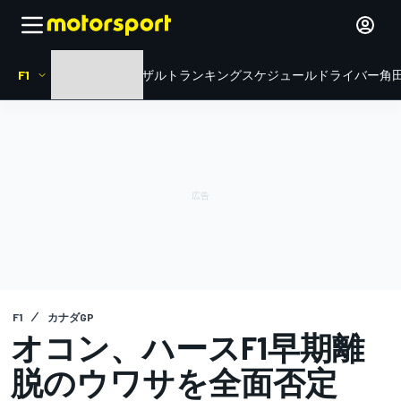
F1
HOME
ニュース
リザルト
ランキング
スケジュール
ドライバー
角田
F1
カナダGP
オコン、ハースF1早期離
脱のウワサを全面否定