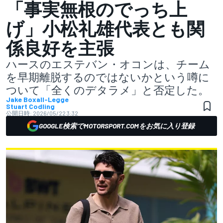
「事実無根のでっち上
げ」小松礼雄代表とも関
係良好を主張
ハースのエステバン・オコンは、チーム
を早期離脱するのではないかという噂に
ついて「全くのデタラメ」と否定した。
Jake Boxall-Legge
Stuart Codling
公開日時:
2026/05/22 3:32
GOOGLE検索でMOTORSPORT.COMをお気に入り登録