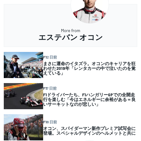
More from
エステバン オコン
F1
2 日前
まさに運命のイタズラ。オコンのキャリアを狂
わせた2019年「レンタカーの中で泣いたのを覚
えている」
F1
7 日前
F1ドライバーたち、F1ハンガリーGPでの全開走
行を楽しむ「今はエネルギーに余裕がある＝良
いサーキットなのが悲しい」
F1
8 日前
オコン、スパイダーマン新作プレミア試写会に
登場。スペシャルデザインのヘルメットと共に