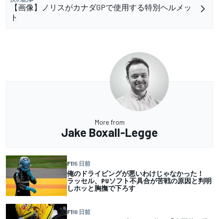
【画像】ノリスがカナダGPで使用する特別ヘルメッ
ト
More from
Jake Boxall-Legge
F1
15 日前
俺のドライビングが悪いわけじゃなかった！
ラッセル、PUソフト不具合が苦戦の原因と判明
しホッと胸撫で下ろす
F1
16 日前