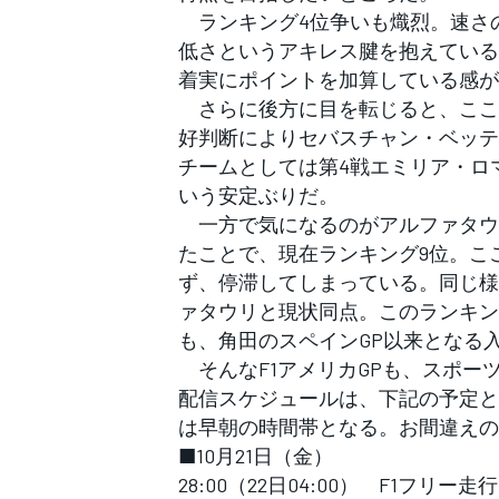
ランキング4位争いも熾烈。速さ
低さというアキレス腱を抱えている
着実にポイントを加算している感が
さらに後方に目を転じると、ここ
好判断によりセバスチャン・ベッテ
チームとしては第4戦エミリア・ロマ
いう安定ぶりだ。
一方で気になるのがアルファタウ
たことで、現在ランキング9位。こ
ず、停滞してしまっている。同じ様
ァタウリと現状同点。このランキン
も、角田のスペインGP以来となる
そんなF1アメリカGPも、スポー
配信スケジュールは、下記の予定と
は早朝の時間帯となる。お間違えの
■10月21日（金）
28:00（22日04:00） F1フ
すべてのカテゴリー