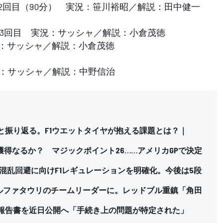
リー走行2回目（90分） 実況：笹川裕昭／解説：田中健一
リー走行3回目 実況：サッシャ／解説：小倉茂徳
 実況：サッシャ／解説：小倉茂徳
勝 実況：サッシャ／解説：中野信治
と振り返る。F1ウエットタイヤが抱える課題とは？｜
得なるか？ マジックポイント26……アメリカGPで決定
る混乱回避に向けF1レギュレーションを明確化。今後は5段
アルファタウリのチームリーダーに。レッドブル重鎮「角田
件”の報告書を近日公開へ「手続き上の問題が特定された」