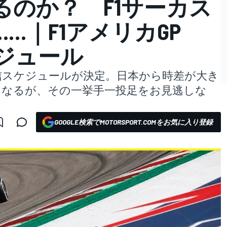
るのか？ F1サーカス
…｜F1アメリカGP
ケジュール
の配信スケジュールが決定。日本から時差が大き
となるが、その一挙手一投足をお見逃しな
GOOGLE検索でMOTORSPORT.COMをお気に入り登録