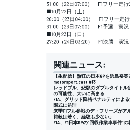
31:00（22日07:00） F1フ
■10月22日（土）
28:00（23日04:00） F1フ
31:00（23日07:00） F1予選
■10月23日（日）
27:20（24日03:20） F1決
関連ニュース:
【生配信】熱狂の日本GPを浜島裕英
motorsport.cast #13
レッドブル、悲願のダブルタイトル獲
の可能性、大いに高まる
FIA、グリッド降格ペナルティによ
階式に処理
来季F1フル参戦のデ・フリーズが
裕毅は若く、経験も少ない」
FIA、F1日本GPの”回収作業車事