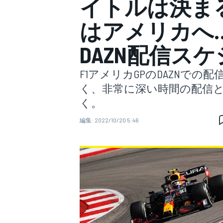
イトルは決ま
はアメリカへ…
スーパーフォーミュラ
DAZN配信ス
F1アメリカGPのDAZNで
く、非常に深い時間の配信
く。
編集:
2022/10/20 5:46
スーパーGT