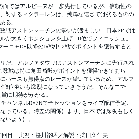
の面ではアルピーヌが一歩先行しているが、信頼性の
。対するマクラーレンは、純粋な速さでは劣るものの
ある。
数戦アストンマーチンの勢いが凄まじい。日本GPでは
ルが大きくポジションを上げ、6位でフィニッシュ。
ーニャGP以降の15戦中12戦でポイントを獲得すると
リだ。アルファタウリはアストンマーチンに先行され
こ数戦は特に角田裕毅がポイントを獲得できておら
にハースも無得点のレースが続いているため、アルフ
グ8位争いも熾烈になっていきそうだ。そんな中で
入賞に期待がかかる。
ツチャンネルDAZNで全セッションをライブ配信予定。
なっている。時差の関係により、日本では深夜もしく
ないように。
リー走行1回目 実況：笹川裕昭／解説：柴田久仁夫