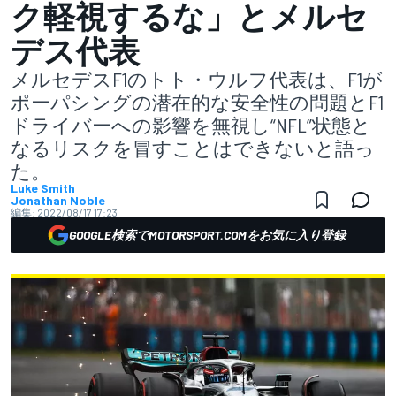
ク軽視するな」とメルセ
デス代表
メルセデスF1のトト・ウルフ代表は、F1が
ポーパシングの潜在的な安全性の問題とF1
ドライバーへの影響を無視し“NFL”状態と
なるリスクを冒すことはできないと語っ
た。
Luke Smith
Jonathan Noble
編集:
2022/08/17 17:23
GOOGLE検索でMOTORSPORT.COMをお気に入り登録