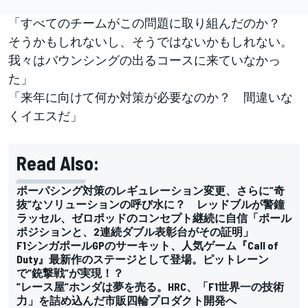
「すべてのチームがこの問題に取り組んだのか？
そうかもしれないし、そうではないかもしれない。
我々はバウンシングの出るコースに来ていなかっ
た」
「来年に向けて何か対策が必要なのか？ 間違いな
くイエスだ」
Read Also:
ポーパシング対策のレギュレーション変更、さらに”奇
抜”なソリューションの呼び水に？ レッドブルが警鐘
ラッセル、ゼロポッドのコンセプト継続に自信「ポール
ポジションと、2連続ダブル表彰台がその証明」
F1シンガポールGPのサーキット、人気ゲーム『Call of
Duty』最新作のステージとして登場。ピットレーン
で“銃撃戦”が実現！？
”レース屋”ホンダは夢を売る。HRC、「F1世界一の技術
力」を詰め込んだ市販四輪プロダクト開発へ