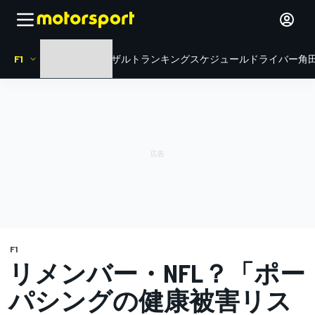
F1
HOME
ニュース
リザルト
ランキング
スケジュール
ドライバー
角田
F1
リメンバー・NFL？「ポー
パシングの健康被害リス