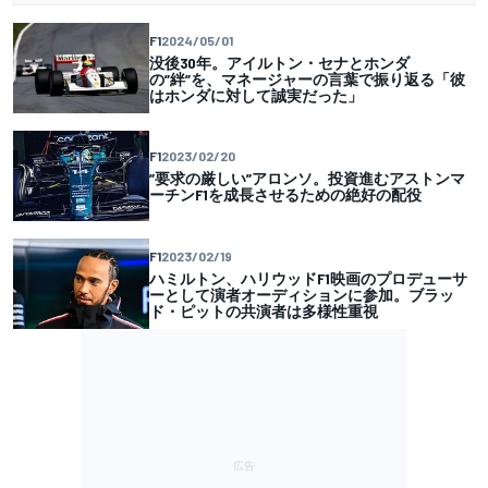
F1
2024/05/01
没後30年。アイルトン・セナとホンダ
の”絆”を、マネージャーの言葉で振り返る「彼
はホンダに対して誠実だった」
F1
2023/02/20
”要求の厳しい”アロンソ。投資進むアストンマ
ーチンF1を成長させるための絶好の配役
F1
2023/02/19
ハミルトン、ハリウッドF1映画のプロデューサ
ーとして演者オーディションに参加。ブラッ
ド・ピットの共演者は多様性重視