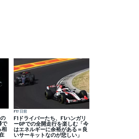
F1
7 日前
来の
F1ドライバーたち、F1ハンガリ
帰で
ーGPでの全開走行を楽しむ「今
る相
はエネルギーに余裕がある＝良
在
いサーキットなのが悲しい」