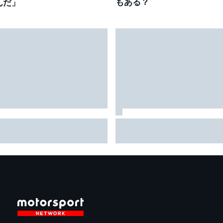
もある？
んだ」
ルヘ・マルティン、アプリリ
東北出身・小林利徠斗がSUG
で2度目のポールポジショ
予選6番手で沸かせる。同世
！ 小椋藍が3番手フロント
のライバル野村も称賛「上
｜MotoGPイギリス予選
な、って」