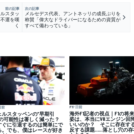
前の記事
次の記事
ェルスタッ
メルセデス代表、アントネッリの成長ぶりを
た不運を嘆
称賛「偉大なドライバーになるための資質が
く
すべて備わっている」
F1
7 日前
日前
海外F1記者の視点｜F1の将
ェルスタッペンの”早期引
姿は、本当にV8エンジン回
”の可能性は著しく減った？
いいのか？ そこに存在す
すぐに引退するのは簡単にで
反する課題……落とし穴の存
る。でも、僕はレースが好き