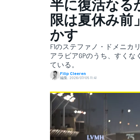
半に復活なる
限は夏休み前」
スーパーフォーミュラ
かす
F1のステファノ・ドメニカリ
アラビアGPのうち、すくな
ている。
Filip Cleeren
編集:
2026/07/05 11:41
スーパーGT