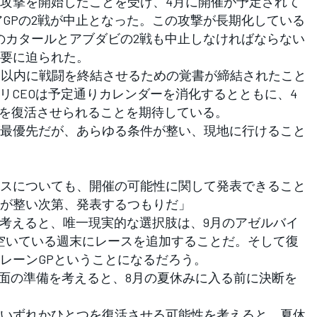
攻撃を開始したことを受け、4月に開催が予定されて
アGPの2戦が中止となった。この攻撃が長期化している
戦のカタールとアブダビの2戦も中止しなければならない
要に迫られた。
日以内に戦闘を終結させるための覚書が締結されたこと
リCEOは予定通りカレンダーを消化するとともに、4
戦を復活させられることを期待している。
最優先だが、あらゆる条件が整い、現地に行けること
スについても、開催の可能性に関して発表できること
が整い次第、発表するつもりだ」
考えると、唯一現実的な選択肢は、9月のアゼルバイ
の空いている週末にレースを追加することだ。そして復
レーンGPということになるだろう。
面の準備を考えると、8月の夏休みに入る前に決断を
いずれかひとつを復活させる可能性を考えると、夏休