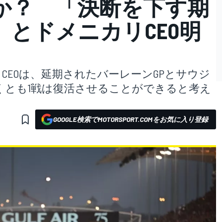
か？ 「決断を下す期
とドメニカリCEO明
CEOは、延期されたバーレーンGPとサウジ
くとも1戦は復活させることができると考え
GOOGLE検索でMOTORSPORT.COMをお気に入り登録