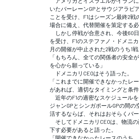
アメリカとイスラエルがイランに
フォーミュラE
いたバーレーンGPとサウジアラビ
ことを受け、F1はシーズン最終2
場合に備え、代替開催を策定する必
しかし停戦が合意され、今後60
を受け、F1のステファノ・ドメニカ
月の開催が中止された2戦のうち1
「もちろん、全ての関係者の安全が
を心から願っている」
ドメニカリCEOはそう語った。
「これまでに開催できなかったレー
があれば、適切なタイミングと条件
近年のF1の過密なスケジュールを
ジャンGPとシンガポールGPの間
活するならば、それはおそらくバー
そしてドメニカリCEOは、物流の
下す必要があると語った。
「開催できなかったレースのうち、