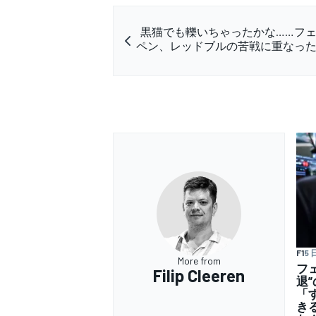
黒猫でも轢いちゃったかな……フ
ペン、レッドブルの苦戦に重なっ
F1
5 
More from
フ
Filip Cleeren
退
「
き