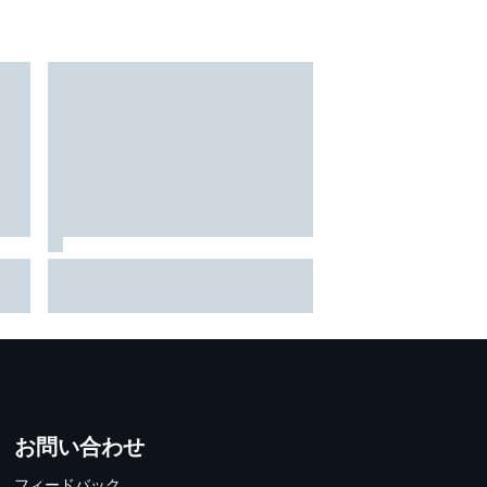
O戦
読みもバッチリハマった野尻智
代
紀、2戦連続ポール獲得「かな
手い
り限界まで攻め切ることができ
た」
お問い合わせ
フィードバック