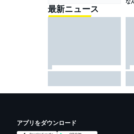
な
最新ニュース
スーパーGT優勝で憑き物も取れ
ホ
た？ スーパーフォーミュラ第
ア
8戦で予選Q3進出の牧野任祐、
ン
表情も明るく「今までと違うメ
ロウ
ンタルで臨めている」
アプリをダウンロード