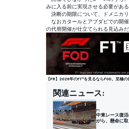
みに入る前に実現させる必要がある
決断の期限について、ドメニカリC
なおカタールとアブダビでの開催
の代替開催が仕立てられる見込みだ
【PR】2026年のF1™を見るならFOD。至極の
関連ニュース:
F1
中東レース復活
がら、懸命に取
すべてのカテゴリー