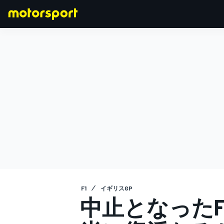
F1
MOTOGP
F1
イギリスGP
中止となった