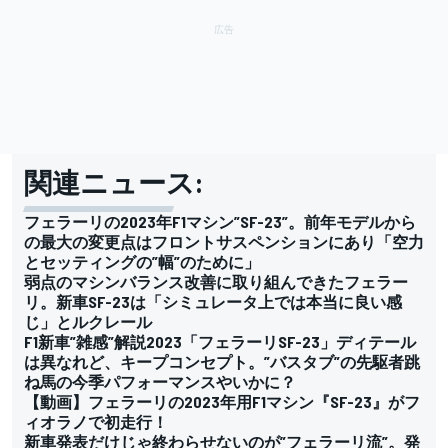
関連ニュース:
フェラーリの2023年F1マシン”SF-23”。前年モデルから
の最大の変更点はフロントサスペンションにあり「空力
とセッティングの”幅”のために」
弱点のマシンバランス改善に取り組んできたフェラー
リ。新車SF-23は「シミュレータ上では本当に良い感
じ」とルクレール
F1新車”雑感”解説2023「フェラーリSF-23」ディテール
は異なれど、キープコンセプト。”バスタブ”の先駆者跳
ね馬の今季パフォーマンスやいかに？
【動画】フェラーリの2023年用F1マシン『SF-23』がフ
ィオラノで初走行！
新車発表だけじゃ終わらせないのが”フェラーリ流”。発