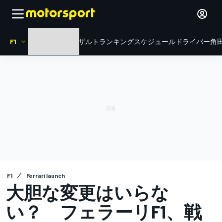
F1
HOME
ニュース
リザルト
ランキング
スケジュール
ドライバー
角田
F1
Ferrari launch
大胆な変更はいらな
い？ フェラーリF1、戦