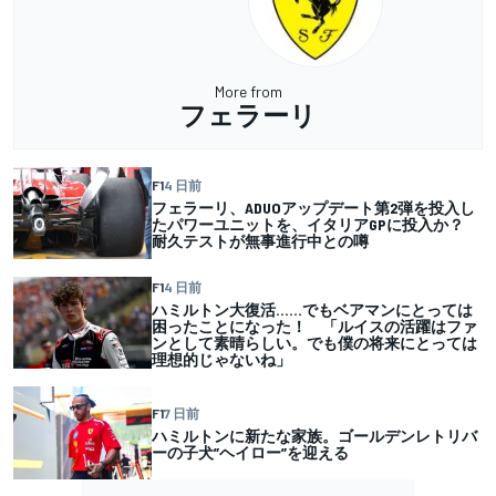
More from
フェラーリ
F1
4 日前
フェラーリ、ADUOアップデート第2弾を投入し
たパワーユニットを、イタリアGPに投入か？
耐久テストが無事進行中との噂
F1
4 日前
ハミルトン大復活……でもベアマンにとっては
困ったことになった！ 「ルイスの活躍はファ
ンとして素晴らしい。でも僕の将来にとっては
理想的じゃないね」
F1
7 日前
ハミルトンに新たな家族。ゴールデンレトリバ
ーの子犬”ヘイロー”を迎える