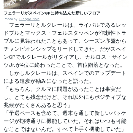
フェラーリがスペインGPに持ち込んだ新しいフロア
Photo by:
Giorgio Piola
フェラーリとルクレールは、ライバルであるレッ
ドブルとマックス・フェルスタッペンが信頼性トラ
ブルに見舞われたこともあって、シーズン序盤から
チャンピオンシップをリードしてきた。だがスペイ
ンGPでルクレールがリタイアし、カルロス・サイン
ツJr.が4位に終わったことで、首位陥落となった。
しかしルクレールは、スペインでのアップデート
による進歩が励みになったと語った。
「もちろん、クルマに問題があったことは事実だ
し、とても残念だけど、それ以外にもポジティブな
兆候がたくさんあると思う」
「予選ペースも含めて、週末を通して新しいパッケ
ージが期待通りに機能していた。それはいつも可能
なことではないんだ。すべて上手く機能していた」