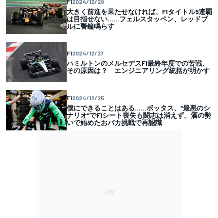
F1
2024/12/29
大きく前進を果たせなければ、F1タイトル5連覇
は目指せない……フェルスタッペン、レッドブ
ルに警鐘鳴らす
F1
2024/12/27
ハミルトンのメルセデスF1最終年度での苦戦、
その原因は？ エンジニアリング統括が明かす
F1
2024/12/25
僕にできることはある……ボッタス、“最悪のシ
ナリオ”でF1シート喪失も闘志は消えず。酒の勢
いで始めたおバカ挑戦で再認識