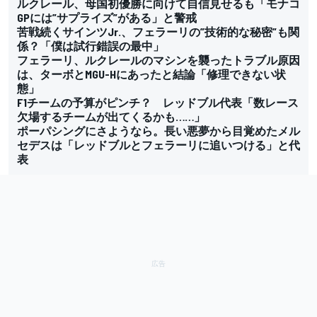
ルクレール、母国初優勝に向けて自信見せるも「モナコ
GPには”サプライズ”がある」と警戒
苦戦続くサインツJr.、フェラーリの”技術的な秘密”も関
係？「僕は試行錯誤の最中」
フェラーリ、ルクレールのマシンを襲ったトラブル原因
は、ターボとMGU-Hにあったと結論「修理できない状
態」
F1チームの予算がピンチ？ レッドブル代表「数レース
欠場するチームが出てくるかも……」
ポーパシングにさようなら。長い悪夢から目覚めたメル
セデスは「レッドブルとフェラーリに追いつける」と代
表