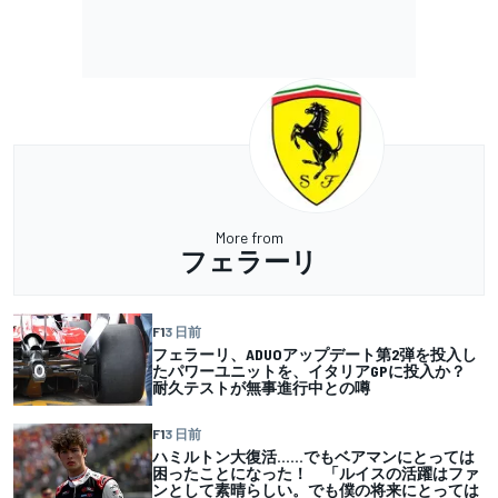
More from
フェラーリ
F1
3 日前
フェラーリ、ADUOアップデート第2弾を投入し
たパワーユニットを、イタリアGPに投入か？
耐久テストが無事進行中との噂
F1
3 日前
ハミルトン大復活……でもベアマンにとっては
困ったことになった！ 「ルイスの活躍はファ
ンとして素晴らしい。でも僕の将来にとっては