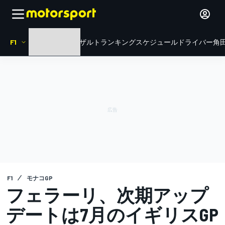
F1
HOME
ニュース
リザルト
ランキング
スケジュール
ドライバー
角田
F1
モナコGP
フェラーリ、次期アップ
デートは7月のイギリスGP