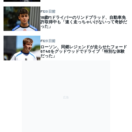
F1
20 日前
18歳F1ドライバーのリンドブラッド、自動車免
許取得中も「速く走っちゃいけないって奇妙だ
った」
F1
23 日前
ローソン、同郷レジェンドが走らせたフォード
GT40をグッドウッドでドライブ「特別な体験
だった」