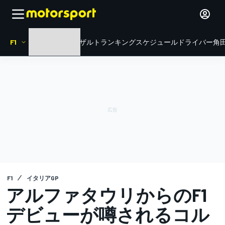
F1
HOME
ニュース
リザルト
ランキング
スケジュール
ドライバー
角田
F1
イタリアGP
アルファタウリからのF1
デビューが噂されるコル