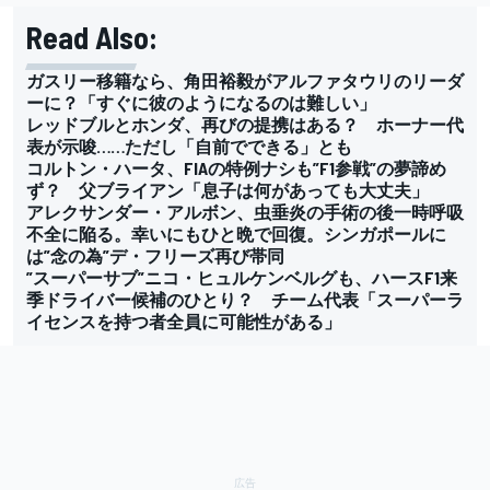
Read Also:
ガスリー移籍なら、角田裕毅がアルファタウリのリーダ
ーに？「すぐに彼のようになるのは難しい」
レッドブルとホンダ、再びの提携はある？ ホーナー代
表が示唆……ただし「自前でできる」とも
コルトン・ハータ、FIAの特例ナシも”F1参戦”の夢諦め
ず？ 父ブライアン「息子は何があっても大丈夫」
アレクサンダー・アルボン、虫垂炎の手術の後一時呼吸
不全に陥る。幸いにもひと晩で回復。シンガポールに
は”念の為”デ・フリーズ再び帯同
”スーパーサブ”ニコ・ヒュルケンベルグも、ハースF1来
季ドライバー候補のひとり？ チーム代表「スーパーラ
イセンスを持つ者全員に可能性がある」