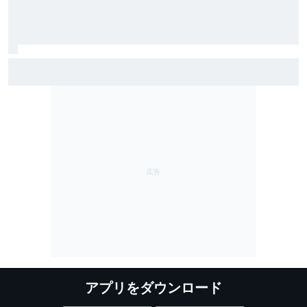
TEAM IMPUL、SF富士で復活のポールポジション＆2位表
彰台。星野一樹監督「オサリバンのスピードとチーム
のポテンシャルを証明できた」
アプリをダウンロード