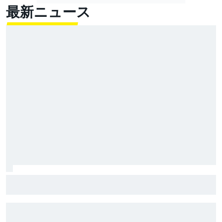
最新ニュース
超高速！ レコード1秒更新の超ラップでベッツェッキ
最速。小椋藍5番手｜MotoGPイギリスGP プラクティス