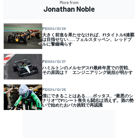
More from
Jonathan Noble
F1
2024/12/29
大きく前進を果たせなければ、F1タイトル5連覇
は目指せない……フェルスタッペン、レッドブ
ルに警鐘鳴らす
F1
2024/12/27
ハミルトンのメルセデスF1最終年度での苦戦、
その原因は？ エンジニアリング統括が明かす
F1
2024/12/25
僕にできることはある……ボッタス、“最悪のシ
ナリオ”でF1シート喪失も闘志は消えず。酒の勢
いで始めたおバカ挑戦で再認識