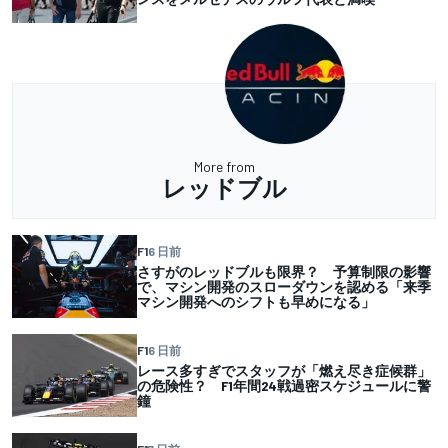
More from
レッドブル
F1
6 日前
さすがのレッドブルも限界？ 予算制限の影響
で、マシン開発のスローダウンを認める「来季
マシン開発へのシフトも早めになる」
F1
6 日前
レース多すぎでスタッフが「燃え尽き症候群」
の危険性？ F1年間24戦過密スケジュールに警
鐘