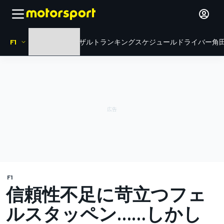
F1
HOME
ニュース
リザルト
ランキング
スケジュール
ドライバー
角田
F1
信頼性不足に苛立つフェ
ルスタッペン……しかし