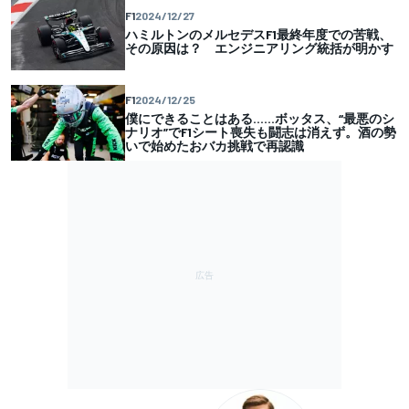
F1
2024/12/27
ハミルトンのメルセデスF1最終年度での苦戦、
その原因は？ エンジニアリング統括が明かす
F1
2024/12/25
僕にできることはある……ボッタス、“最悪のシ
ナリオ”でF1シート喪失も闘志は消えず。酒の勢
いで始めたおバカ挑戦で再認識