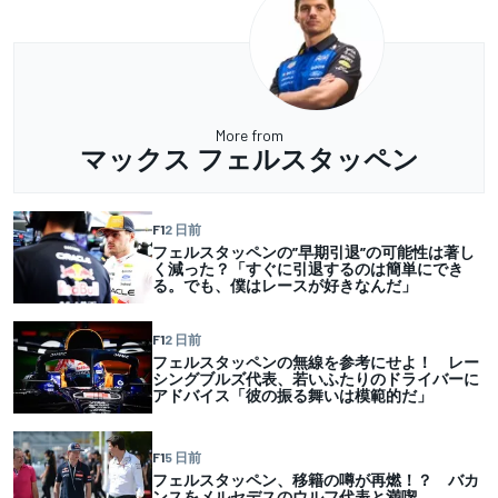
More from
マックス フェルスタッペン
F1
2 日前
フェルスタッペンの”早期引退”の可能性は著し
く減った？「すぐに引退するのは簡単にでき
る。でも、僕はレースが好きなんだ」
F1
2 日前
フェルスタッペンの無線を参考にせよ！ レー
シングブルズ代表、若いふたりのドライバーに
アドバイス「彼の振る舞いは模範的だ」
F1
5 日前
フェルスタッペン、移籍の噂が再燃！？ バカ
ンスをメルセデスのウルフ代表と満喫