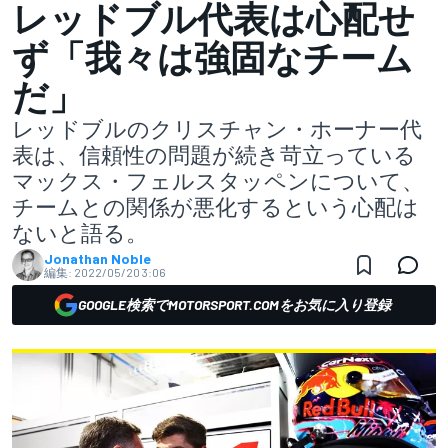
レッドブル代表は心配せ
ず「我々は強固なチーム
だ」
レッドブルのクリスチャン・ホーナー代
表は、信頼性の問題が続き苛立っている
マックス・フェルスタッペンについて、
チームとの関係が悪化するという心配は
ないと語る。
Jonathan Noble
編集:
2022/05/20 3:06
GOOGLE検索でMOTORSPORT.COMをお気に入り登録