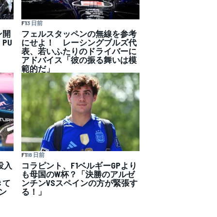
F1
3 日前
ン開
フェルスタッペンの無線を参考
PU
にせよ！ レーシングブルズ代
表、若いふたりのドライバーに
アドバイス「彼の振る舞いは模
範的だ」
F1
18 日前
投入
コラピント、F1ベルギーGPより
要！
も母国のW杯？「決勝のアルゼ
きて
ンチンVSスペインの方が緊張す
ン
る！」