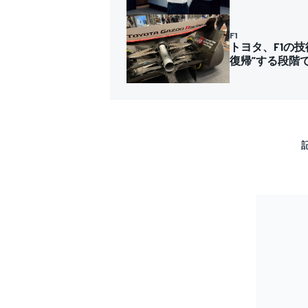
F1
トヨタ、F1の
復帰”する段階