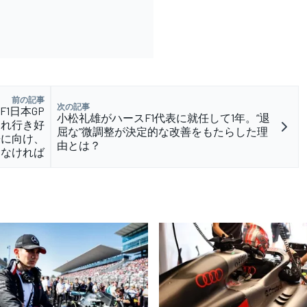
前の記事
次の記事
1日本GP
小松礼雄がハースF1代表に就任して1年。“退
売れ行き好
屈な”微調整が決定的な改善をもたらした理
来に向け、
由とは？
らなければ