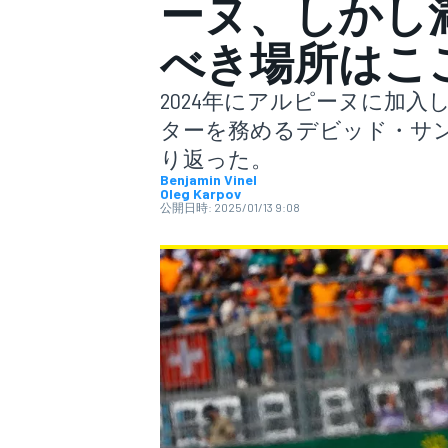
ーヌ、しかし
べき場所はこ
スーパーフォーミュラ
2024年にアルピーヌに加
ターを務めるデビッド・サン
り返った。
Benjamin Vinel
Oleg Karpov
公開日時:
2025/01/13 9:08
スーパーGT