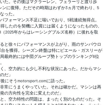
いた。その後はマクラーレン、フェラーリと渡り歩
ーレンに復帰。ただその時期はわずか3ヵ月で終わり、5
なった。
パフォーマンス不足に喘いでおり、5戦連続無得点。
を獲得したのを契機に入賞には届くようになったものの、
（2025年からはレーシングブルズ名称）に後れを取
ると徐々にパフォーマンスが上がり、雨のサンパウロ
彰台を獲得。シーズン終盤は特にピエール・ガスリーが
局最終的には中団グループ勢トップのランキング6位
。
く、空力的にも少し不利な状況にあった。だからマシ
のだ」
うmotorsport.comに語った。
非常にうまくやっていた。それは確かだ。マシンは再
発の方向性を完全に変えたのだ」
と、空力特性の問題は、まったく別のものだった。そ