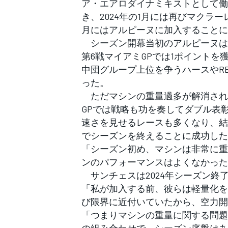
ア・エアロダイナミキストとして働
フォーミュラE
き、2024年の1月には再びマクラ
月にはアルピーヌに加入することに
シーズン開幕当初のアルピーヌは
第6戦マイアミGPでは1ポイント
中団グループ上位を争うハースやRB
った。
ただマシンの重量過多が解消され
GPでは戦略も功を奏してダブル表
速さを見せるレースも多くなり、結
でシーズンを終えることに成功した
「シーズン初め、マシンは非常に重
ンのパフォーマンスはよくなかった
サンチェスは2024年シーズン終了後にそ
「私が加入する前、彼らは軽量化を
び限界に近付いていたから、空力開
「つまりマシンの重量に関する問題