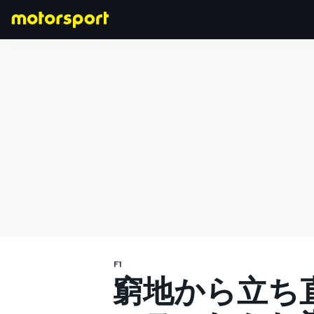
F1
MOTOGP
F1
窮地から立ち直