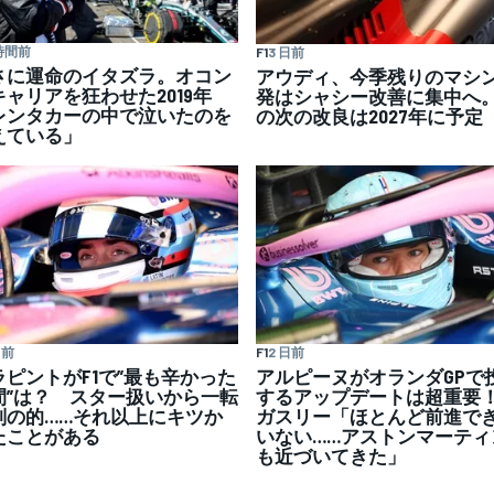
 時間前
F1
3 日前
さに運命のイタズラ。オコン
アウディ、今季残りのマシ
キャリアを狂わせた2019年
発はシャシー改善に集中へ。
レンタカーの中で泣いたのを
の次の改良は2027年に予定
えている」
日前
F1
2 日前
ラピントがF1で”最も辛かった
アルピーヌがオランダGPで
間”は？ スター扱いから一転
するアップデートは超重
判の的……それ以上にキツか
ガスリー「ほとんど前進で
たことがある
いない……アストンマーティ
も近づいてきた」