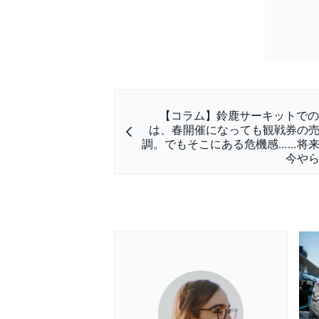
【コラム】鈴鹿サーキットでのF
は、春開催になっても観戦券の
調。でもそこにある危機感……将
今や