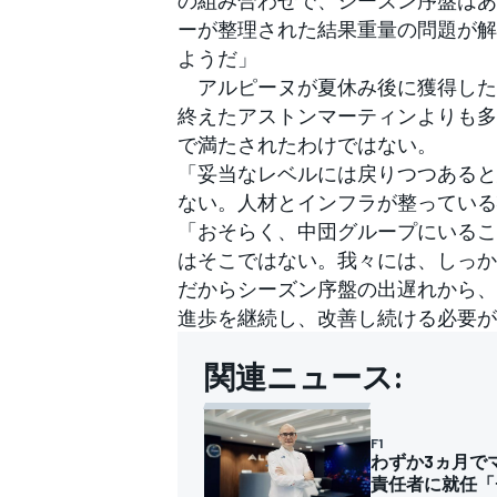
の組み合わせで、シーズン序盤はあ
ーが整理された結果重量の問題が解
ようだ」
アルピーヌが夏休み後に獲得したポ
終えたアストンマーティンよりも多
で満たされたわけではない。
「妥当なレベルには戻りつつあると
ない。人材とインフラが整っている
「おそらく、中団グループにいるこ
はそこではない。我々には、しっか
だからシーズン序盤の出遅れから、
進歩を継続し、改善し続ける必要が
関連ニュース:
F1
わずか3ヵ月で
責任者に就任「
すべてのカテゴリー