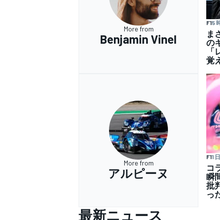
F1
5
More from
ま
Benjamin Vinel
の
「
覚
F1
1 
More from
コ
アルピーヌ
瞬
批
っ
最新ニュース