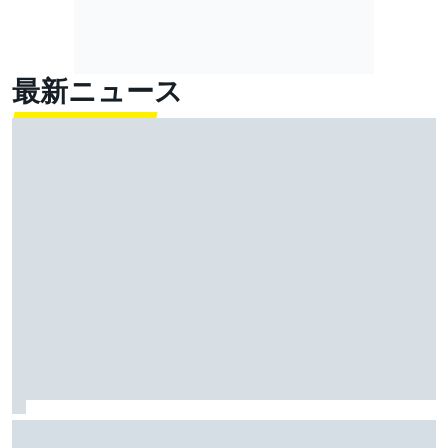
最新ニュース
FIA、2026年新レギュレーションに、ドライバーから批
判が集まるのは分かっていたと明かす……しかし「今年