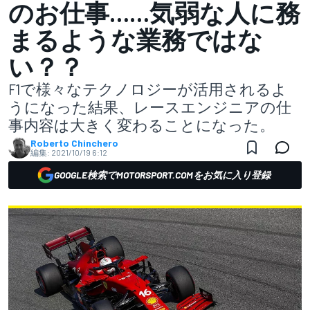
のお仕事……気弱な人に務
まるような業務ではな
い？？
F1で様々なテクノロジーが活用されるよ
うになった結果、レースエンジニアの仕
事内容は大きく変わることになった。
Roberto Chinchero
編集:
2021/10/19 6:12
GOOGLE検索でMOTORSPORT.COMをお気に入り登録