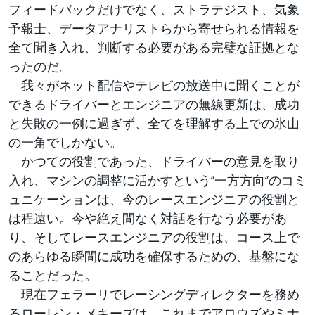
フィードバックだけでなく、ストラテジスト、気象
予報士、データアナリストらから寄せられる情報を
全て聞き入れ、判断する必要がある完璧な証拠とな
ったのだ。
我々がネット配信やテレビの放送中に聞くことが
できるドライバーとエンジニアの無線更新は、成功
と失敗の一例に過ぎず、全てを理解する上での氷山
の一角でしかない。
かつての役割であった、ドライバーの意見を取り
入れ、マシンの調整に活かすという”一方方向”のコミ
ュニケーションは、今のレースエンジニアの役割と
は程遠い。今や絶え間なく対話を行なう必要があ
り、そしてレースエンジニアの役割は、コース上で
のあらゆる瞬間に成功を確保するための、基盤にな
ることだった。
現在フェラーリでレーシングディレクターを務め
るローレン・メキーズは、これまでアロウズやミナ