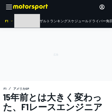
F1
HOME
ニュース
リザルト
ランキング
スケジュール
ドライバー
角田
F1
アメリカGP
15年前とは大きく変わっ
た、F1レースエンジニア