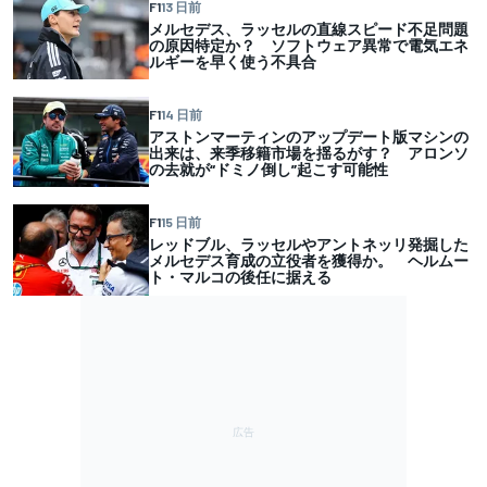
F1
13 日前
メルセデス、ラッセルの直線スピード不足問題
の原因特定か？ ソフトウェア異常で電気エネ
ルギーを早く使う不具合
F1
14 日前
アストンマーティンのアップデート版マシンの
出来は、来季移籍市場を揺るがす？ アロンソ
の去就が“ドミノ倒し”起こす可能性
F1
15 日前
レッドブル、ラッセルやアントネッリ発掘した
メルセデス育成の立役者を獲得か。 ヘルムー
ト・マルコの後任に据える