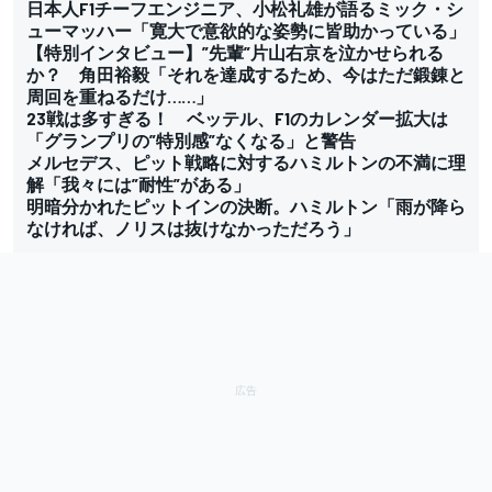
日本人F1チーフエンジニア、小松礼雄が語るミック・シ
ューマッハー「寛大で意欲的な姿勢に皆助かっている」
【特別インタビュー】”先輩”片山右京を泣かせられる
か？ 角田裕毅「それを達成するため、今はただ鍛錬と
周回を重ねるだけ……」
23戦は多すぎる！ ベッテル、F1のカレンダー拡大は
「グランプリの”特別感”なくなる」と警告
メルセデス、ピット戦略に対するハミルトンの不満に理
解「我々には”耐性”がある」
明暗分かれたピットインの決断。ハミルトン「雨が降ら
なければ、ノリスは抜けなかっただろう」