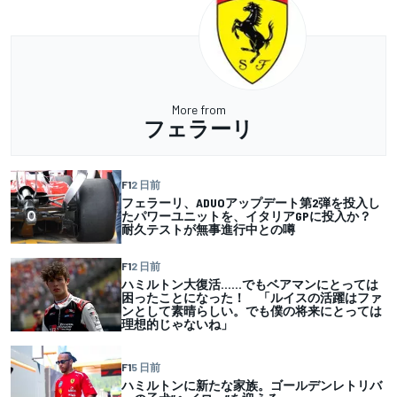
More from
フェラーリ
F1
2 日前
フェラーリ、ADUOアップデート第2弾を投入し
たパワーユニットを、イタリアGPに投入か？
耐久テストが無事進行中との噂
F1
2 日前
ハミルトン大復活……でもベアマンにとっては
困ったことになった！ 「ルイスの活躍はファ
ンとして素晴らしい。でも僕の将来にとっては
理想的じゃないね」
F1
5 日前
ハミルトンに新たな家族。ゴールデンレトリバ