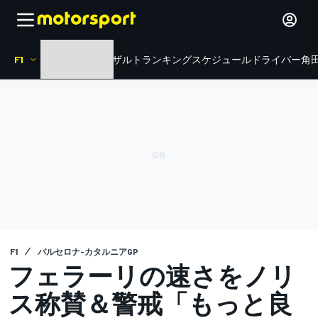
F1
HOME
ニュース
リザルト
ランキング
スケジュール
ドライバー
角田
F1
バルセロナ-カタルニアGP
フェラーリの速さをノリ
ス称賛＆警戒「もっと良