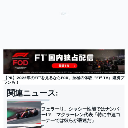
【PR】2026年のF1™を見るならFOD。至極の体験『F1® TV』連携プ
ランも！
関連ニュース:
F1
フェラーリ、シャシー性能ではナンバ
ー1？ マクラーレン代表「特に中速コ
ーナーでは彼らが最速だ」
F1