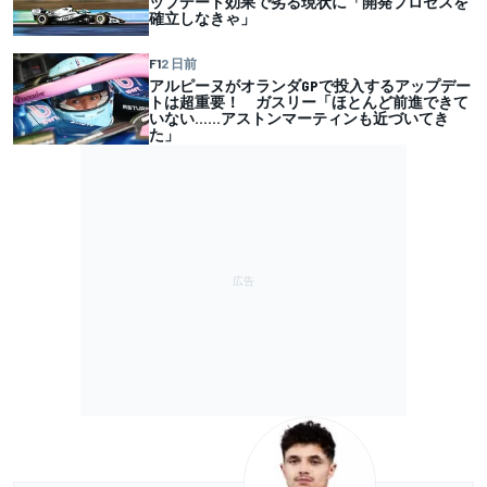
ップデート効果で劣る現状に「開発プロセスを
確立しなきゃ」
F1
2 日前
アルピーヌがオランダGPで投入するアップデー
トは超重要！ ガスリー「ほとんど前進できて
いない……アストンマーティンも近づいてき
た」