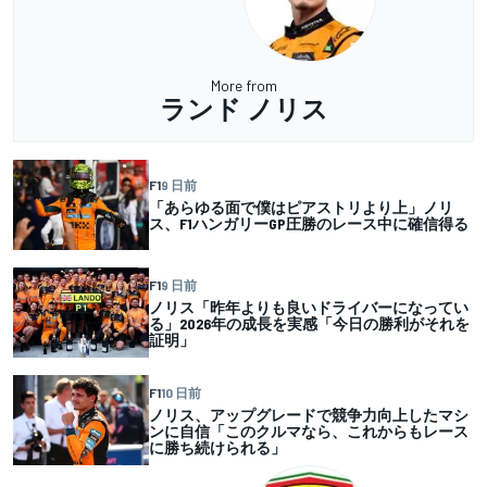
More from
ランド ノリス
F1
9 日前
「あらゆる面で僕はピアストリより上」ノリ
ス、F1ハンガリーGP圧勝のレース中に確信得る
F1
9 日前
ノリス「昨年よりも良いドライバーになってい
る」2026年の成長を実感「今日の勝利がそれを
証明」
F1
10 日前
ノリス、アップグレードで競争力向上したマシ
ンに自信「このクルマなら、これからもレース
に勝ち続けられる」