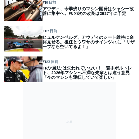
F1
6 日前
アウディ、今季残りのマシン開発はシャシー改
善に集中へ。PUの次の改良は2027年に予定
F1
17 日前
ヒュルケンベルグ、アウディのシート維持に余
裕見せる。後任とウワサのサインツJr.に「リザ
ーブなら空いてるよ！」
F1
23 日前
F1の“魔法”は失われていない！ 若手ボルトレ
ト、2026年マシンへ不満な先輩とは違う意見
「今のマシンも運転していて楽しい」