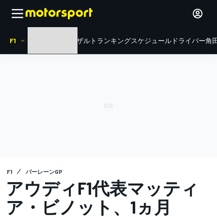
F1
HOME
ニュース
リザルト
ランキング
スケジュール
ドライバー
角田
F1
バーレーンGP
アウディF1代表マッティ
ア・ビノット、1ヵ月