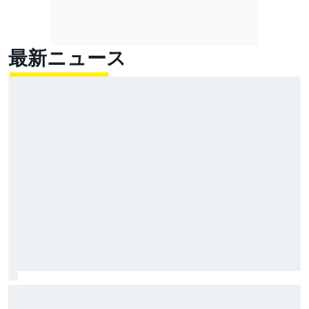
最新ニュース
アプリリアに勝つのは無理だ！？ アレックス・マル
ケス、ドゥカティ陣営最上位のスプリント4位も白旗