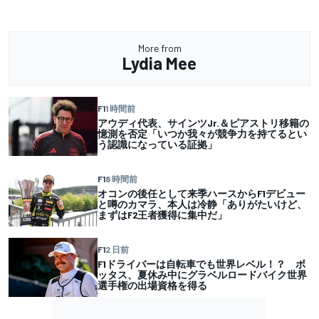
More from
Lydia Mee
F1
1 時間前
アウディ代表、サインツJr.＆ピアストリ移籍の
憶測を否定「いつか我々が競争力を持てるとい
う認識になっている証拠」
F1
8 時間前
オコンの後任として来季ハースからF1デビュー
と噂のカマラ、本人は冷静「ありがたいけど、
まずはF2王者獲得に集中だ」
F1
2 日前
F1ドライバーは自転車でも世界レベル！？ ボ
ッタス、夏休み中にグラベルロードバイク世界
選手権の出場資格を得る