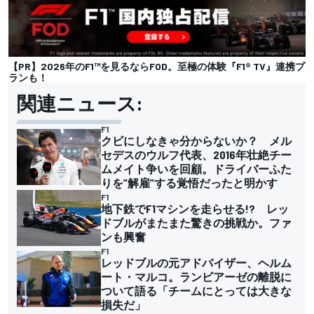
【PR】2026年のF1™を見るならFOD。至極の体験『F1® TV』連携プ
ランも！
関連ニュース:
F1
クビにしなきゃ分からないか？ メル
セデスのウルフ代表、2016年壮絶チー
ムメイト争いを回顧。ドライバーふた
りを”解雇”する覚悟だったと明かす
F1
地下鉄でF1マシンを走らせる!? レッ
ドブルがまたまた驚きの挑戦か。ファ
ンも興奮
F1
レッドブルの元アドバイザー、ヘルム
ート・マルコ。ランビアーゼの離脱に
ついて語る「チームにとっては大きな
損失だ」