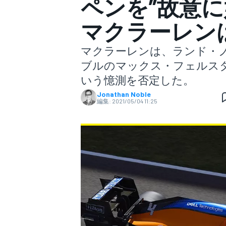
ペンを”故意
マクラーレン
スーパーフォーミュラ
マクラーレンは、ランド・ノ
ブルのマックス・フェルス
いう憶測を否定した。
Jonathan Noble
編集:
2021/05/04 11:25
スーパーGT