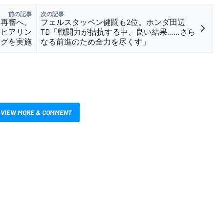
前の記事
次の記事
、再審へ。
フェルスタッペン健闘も2位。ホンダ田辺
のヒアリン
TD「戦闘力が拮抗する中、良い結果……さら
グを実施
なる前進のため全力を尽くす」
VIEW MORE & COMMENT