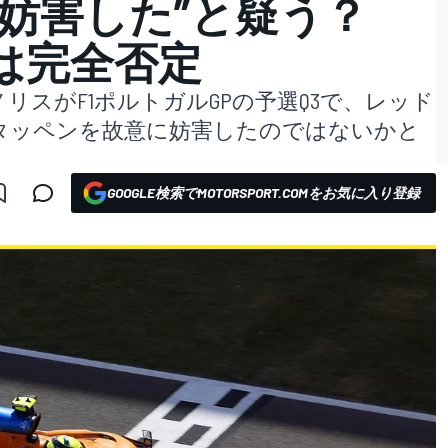
に妨害した”と疑う？
は完全否定
リスがF1ポルトガルGPの予選Q3で、レッド
タッペンを故意に妨害したのではないかと
GOOGLE検索でMOTORSPORT.COMをお気に入り登録