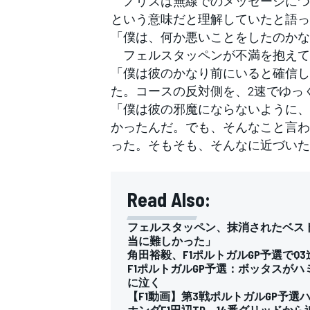
ノリスは無線でのメッセージにつ
という意味だと理解していたと語っ
「僕は、何か悪いことをしたのかな
フェルスタッペンが不満を抱えて
「僕は彼のかなり前にいると確信し
た。コースの反対側を、2速でゆっ
「僕は彼の邪魔にならないように、
かったんだ。でも、そんなこと言わ
った。そもそも、そんなに近づいた
Read Also:
フェルスタッペン、抹消されたベス
当に難しかった」
角田裕毅、F1ポルトガルGP予選で
F1ポルトガルGP予選：ボッタスが
に泣く
【F1動画】第3戦ポルトガルGP予選
ホンダF1田辺TD、14番グリッド