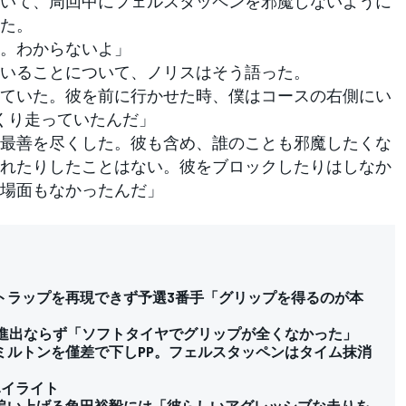
いて、周回中にフェルスタッペンを邪魔しないように
た。
。わからないよ」
いることについて、ノリスはそう語った。
ていた。彼を前に行かせた時、僕はコースの右側にい
くり走っていたんだ」
最善を尽くした。彼も含め、誰のことも邪魔したくな
れたりしたことはない。彼をブロックしたりはしなか
場面もなかったんだ」
トラップを再現できず予選3番手「グリップを得るのが本
Q3進出ならず「ソフトタイヤでグリップが全くなかった」
ハミルトンを僅差で下しPP。フェルスタッペンはタイム抹消
ハイライト
から追い上げる角田裕毅には「彼らしいアグレッシブな走りを