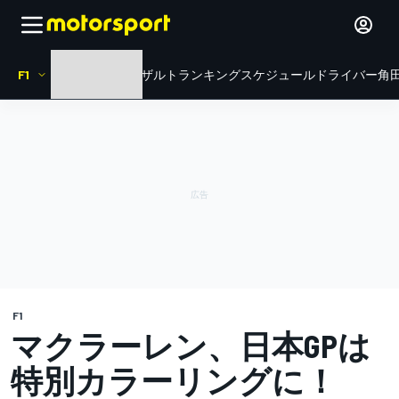
F1
HOME
ニュース
リザルト
ランキング
スケジュール
ドライバー
角田
F1
マクラーレン、日本GPは
特別カラーリングに！