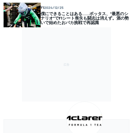
F1
2024/12/25
僕にできることはある……ボッタス、“最悪のシ
ナリオ”でF1シート喪失も闘志は消えず。酒の勢
いで始めたおバカ挑戦で再認識