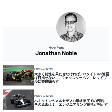
More from
Jonathan Noble
F1
2024/12/29
大きく前進を果たせなければ、F1タイトル5連覇
は目指せない……フェルスタッペン、レッドブ
ルに警鐘鳴らす
F1
2024/12/27
ハミルトンのメルセデスF1最終年度での苦戦、
その原因は？ エンジニアリング統括が明かす