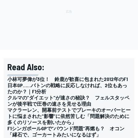
Read Also:
小林可夢偉が3位！ 鈴鹿が歓喜に包まれた2012年のF1
日本GP……バトンの戦略に反応しなければ、2位もあっ
たのか？｜F1分析
クルマの”ダイエット”が速さの秘訣？ フェルスタッペ
ンが後半戦で圧巻の速さを見せる理由
マクラーレン、開幕前テストでブレーキのオーバーヒー
トに悩まされた”影響”に依然苦しむ「問題解決のために
多くのリソースを割いたから」
F1シンガポールGPで”バウンド問題”再燃も？ オコン
「縁石で、ゴーカートみたいになるはず」