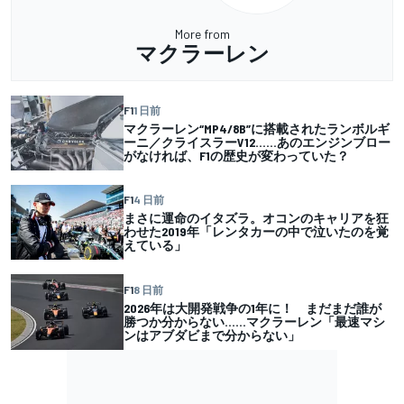
More from
マクラーレン
F1
1 日前
マクラーレン“MP4/8B”に搭載されたランボルギ
ーニ／クライスラーV12……あのエンジンブロー
がなければ、F1の歴史が変わっていた？
F1
4 日前
まさに運命のイタズラ。オコンのキャリアを狂
わせた2019年「レンタカーの中で泣いたのを覚
えている」
F1
8 日前
2026年は大開発戦争の1年に！ まだまだ誰が
勝つか分からない……マクラーレン「最速マシ
ンはアブダビまで分からない」