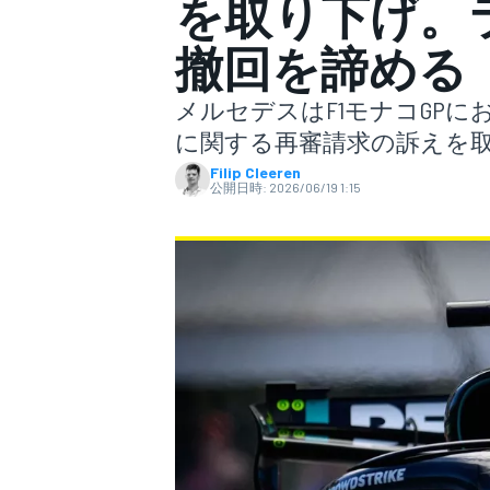
を取り下げ。
撤回を諦める
スーパーフォーミュラ
メルセデスはF1モナコGP
に関する再審請求の訴えを
Filip Cleeren
公開日時:
2026/06/19 1:15
スーパーGT