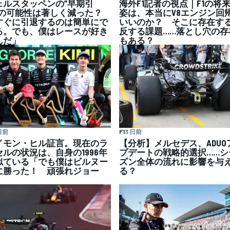
海外F1記者の視点｜F1の将
ェルスタッペンの”早期引
姿は、本当にV8エンジン回
”の可能性は著しく減った？
いいのか？ そこに存在す
すぐに引退するのは簡単にで
反する課題……落とし穴の存
る。でも、僕はレースが好き
もある？
んだ」
日前
F1
3 日前
イモン・ヒル証言。現在のラ
【分析】メルセデス、ADUO
セルの状況は、自身の1996年
プデートの戦略的選択……シ
似ている「でも僕はビルヌー
ズン全体の流れに影響を与
に勝った！ 頑張れジョー
る？
」