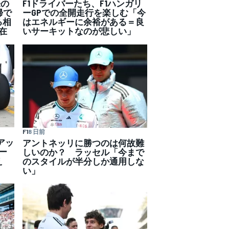
来の
F1ドライバーたち、F1ハンガリ
帰で
ーGPでの全開走行を楽しむ「今
る相
はエネルギーに余裕がある＝良
在
いサーキットなのが悲しい」
F1
8 日前
アッ
アントネッリに勝つのは何故難
ー
しいのか？ ラッセル「今まで
え
のスタイルが半分しか通用しな
い」