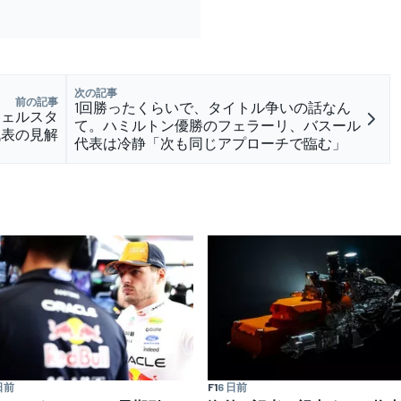
次の記事
前の記事
1回勝ったくらいで、タイトル争いの話なん
フェルスタ
て。ハミルトン優勝のフェラーリ、バスール
代表の見解
代表は冷静「次も同じアプローチで臨む」
F1
6 日前
日前