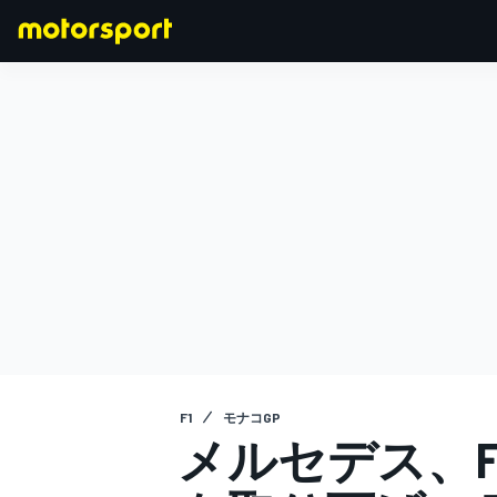
F1
MOTOGP
F1
モナコGP
メルセデス、F