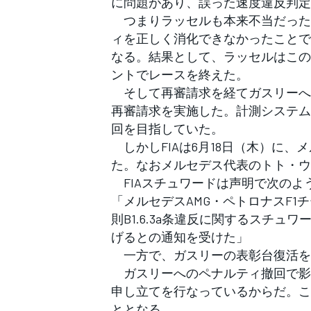
に問題があり、誤った速度違反判定
フォーミュラE
つまりラッセルも本来不当だった
ィを正しく消化できなかったことで
なる。結果として、ラッセルはこの
ントでレースを終えた。
そして再審請求を経てガスリーへ
再審請求を実施した。計測システム
回を目指していた。
しかしFIAは6月18日（木）に
た。なおメルセデス代表のトト・ウ
FIAスチュワードは声明で次のよ
「メルセデスAMG・ペトロナスF1チー
則B1.6.3a条違反に関するスチ
げるとの通知を受けた」
一方で、ガスリーの表彰台復活を
ガスリーへのペナルティ撤回で影
申し立てを行なっているからだ。こ
ととなる。