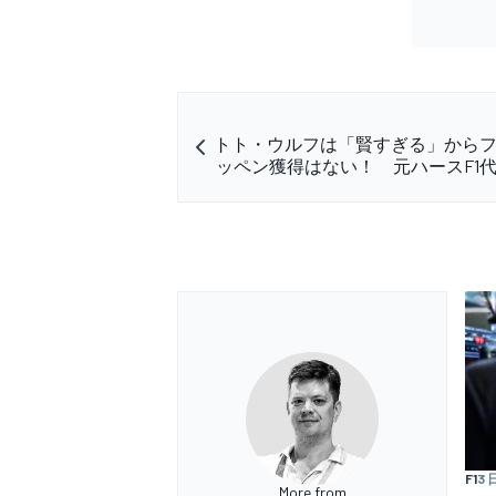
トト・ウルフは「賢すぎる」から
ッペン獲得はない！ 元ハースF1
F1
3 
More from