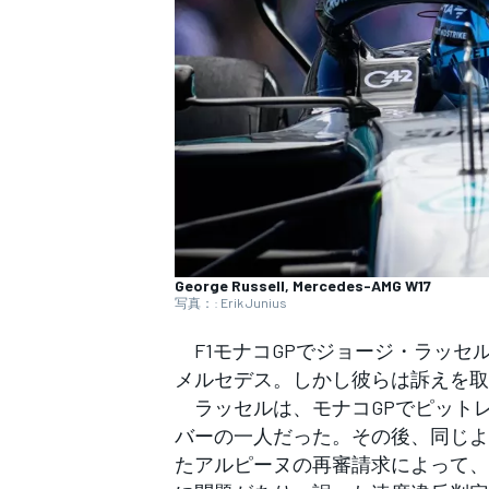
WEC
George Russell, Mercedes-AMG W17
写真：: Erik Junius
F1モナコGPでジョージ・ラッセ
メルセデス。しかし彼らは訴えを取
ラッセルは、モナコGPでピット
バーの一人だった。その後、同じよ
たアルピーヌの再審請求によって、