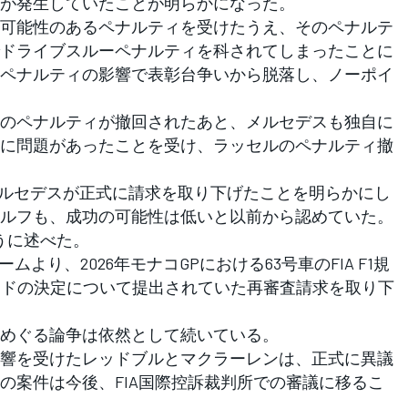
が発生していたことが明らかになった。
可能性のあるペナルティを受けたうえ、そのペナルテ
ドライブスルーペナルティを科されてしまったことに
ペナルティの影響で表彰台争いから脱落し、ノーポイ
のペナルティが撤回されたあと、メルセデスも独自に
に問題があったことを受け、ラッセルのペナルティ撤
、メルセデスが正式に請求を取り下げたことを明らかにし
ルフも、成功の可能性は低いと以前から認めていた。
うに述べた。
ムより、2026年モナコGPにおける63号車のFIA F1規
ュワードの決定について提出されていた再審査請求を取り下
めぐる論争は依然として続いている。
響を受けたレッドブルとマクラーレンは、正式に異議
の案件は今後、FIA国際控訴裁判所での審議に移るこ