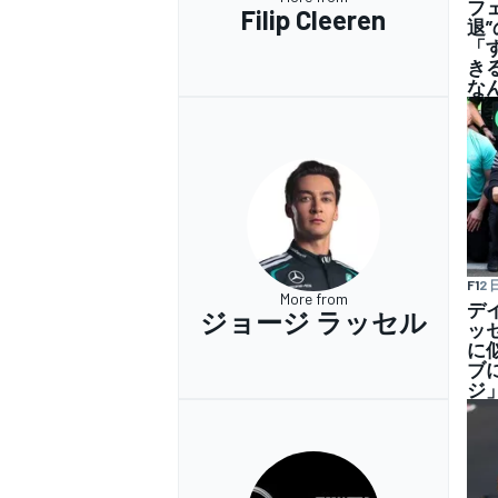
フ
Filip Cleeren
退
「
き
な
F1
2 
More from
デ
ジョージ ラッセル
ッ
に
ブ
ジ