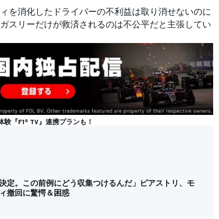
ィを消化したドライバーの不利益は取り消せないのに
ガスリーだけが救済されるのは不公平だと主張してい
体験『F1® TV』連携プランも！
決定。この前例にどう収集つけるんだ」ピアストリ、モ
ィ撤回に驚愕＆困惑