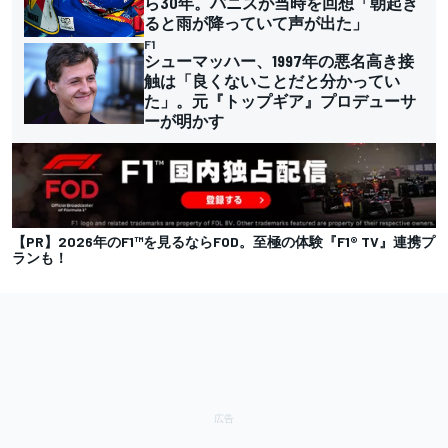
ら30年。パニスが当時を回想「朝起き
ると雨が降っていて声が出た」
F1
シューマッハー、1997年の悪名高き接
触は「良くないことだと分かってい
た」。元『トップギア』プロデューサ
ーが明かす
【PR】2026年のF1™を見るならFOD。至極の体験『F1® TV』連携プ
ランも！