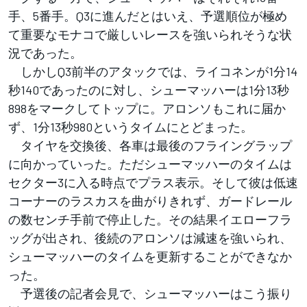
手、5番手。Q3に進んだとはいえ、予選順位が極め
て重要なモナコで厳しいレースを強いられそうな状
況であった。
しかしQ3前半のアタックでは、ライコネンが1分14
秒140であったのに対し、シューマッハーは1分13秒
898をマークしてトップに。アロンソもこれに届か
ず、1分13秒980というタイムにとどまった。
タイヤを交換後、各車は最後のフライングラップ
に向かっていった。ただシューマッハーのタイムは
セクター3に入る時点でプラス表示。そして彼は低速
コーナーのラスカスを曲がりきれず、ガードレール
の数センチ手前で停止した。その結果イエローフラ
ッグが出され、後続のアロンソは減速を強いられ、
シューマッハーのタイムを更新することができなか
った。
予選後の記者会見で、シューマッハーはこう振り