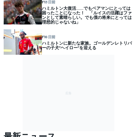
F1
3 日前
ハミルトン大復活……でもベアマンにとっては
困ったことになった！ 「ルイスの活躍はファ
ンとして素晴らしい。でも僕の将来にとっては
理想的じゃないね」
F1
6 日前
ハミルトンに新たな家族。ゴールデンレトリバ
ーの子犬”ヘイロー”を迎える
最新ニュース