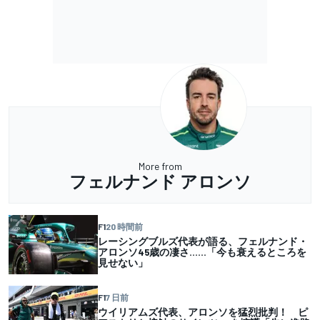
More from
フェルナンド アロンソ
F1
20 時間前
レーシングブルズ代表が語る、フェルナンド・
アロンソ45歳の凄さ……「今も衰えるところを
見せない」
F1
7 日前
ウイリアムズ代表、アロンソを猛烈批判！ ピ