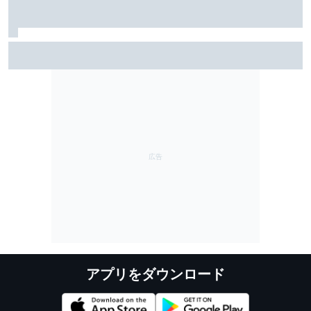
TEAM IMPUL、SF富士で復活のポールポジション＆2位表
彰台。星野一樹監督「オサリバンのスピードとチーム
のポテンシャルを証明できた」
アプリをダウンロード