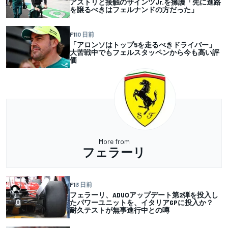
アストリと接触のサインツJr.を擁護「先に進路
を譲るべきはフェルナンドの方だった」
F1
10 日前
「アロンソはトップ5を走るべきドライバー」
大苦戦中でもフェルスタッペンから今も高い評
価
More from
フェラーリ
F1
3 日前
フェラーリ、ADUOアップデート第2弾を投入し
たパワーユニットを、イタリアGPに投入か？
耐久テストが無事進行中との噂