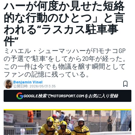
ハーが何度か見せた短絡
的な行動のひとつ」と言
われる“ラスカス駐車事
件”
ミハエル・シューマッハーがF1モナコGP
の予選で“駐車”をしてから20年が経った。
この一件は今でも物議を醸す瞬間として
ファンの記憶に残っている。
Benjamin Vinel
公開日時:
2026/05/31 3:35
GOOGLE検索でMOTORSPORT.COMをお気に入り登録