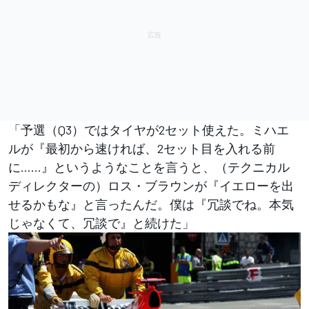
「予選（Q3）ではタイヤが2セット使えた。ミハエ
ルが『最初から速ければ、2セット目を入れる前
に……』というようなことを言うと、（テクニカル
ディレクターの）ロス・ブラウンが『イエローを出
せるかもな』と言ったんだ。僕は『冗談でね。本気
じゃなくて、冗談で』と続けた」