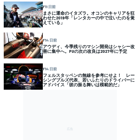
F1
1 日前
まさに運命のイタズラ。オコンのキャリアを狂
わせた2019年「レンタカーの中で泣いたのを覚
えている」
F1
4 日前
アウディ、今季残りのマシン開発はシャシー改
善に集中へ。PUの次の改良は2027年に予定
F1
4 日前
フェルスタッペンの無線を参考にせよ！ レー
シングブルズ代表、若いふたりのドライバーに
アドバイス「彼の振る舞いは模範的だ」