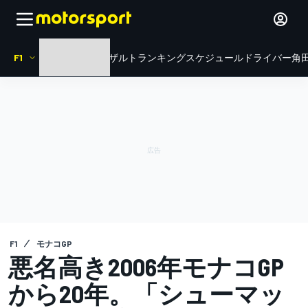
F1
HOME
ニュース
リザルト
ランキング
スケジュール
ドライバー
角田
F1
モナコGP
悪名高き2006年モナコGP
から20年。「シューマッ