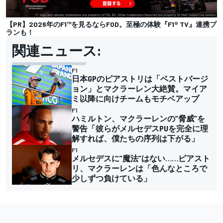
【PR】2026年のF1™を見るならFOD。至極の体験『F1® TV』連携プ
ランも！
関連ニュース:
F1
日本GPのピアストリは「ベストバージ
ョン」とマクラーレン大絶賛。マイア
ミ以降に向けチームもモチベアップ
F1
ハミルトン、マクラーレンの”脅威”を
警告「彼らがメルセデスPUを完全に理
解すれば、僕たちの序列は下がる」
F1
メルセデスに”魔法”はない……ピアスト
リ、マクラーレンは「色んなところで
少しずつ負けている」