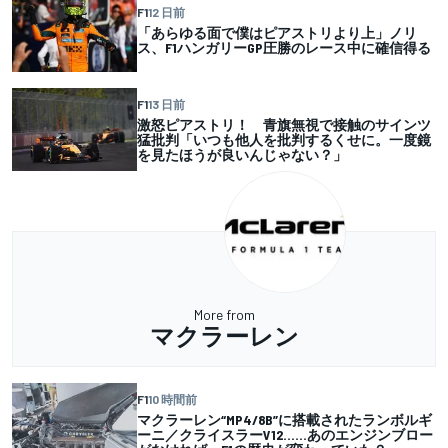
F1
12 日前
「あらゆる面で僕はピアストリより上」ノリ
ス、F1ハンガリーGP圧勝のレース中に確信得る
F1
13 日前
激怒ピアストリ！ 青旗無視で接触のサインツ
猛批判「いつも他人を批判するくせに。一度鏡
を見たほうが良いんじゃない？」
More from
マクラーレン
F1
10 時間前
マクラーレン“MP4/8B”に搭載されたランボルギ
ーニ／クライスラーV12……あのエンジンブロー