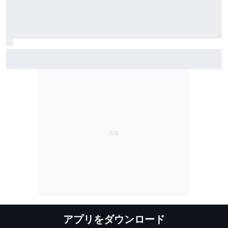
Moto2イギリス決勝｜周回間違い発生？ 波乱レースを
フィリップ・サラック制す。佐々木歩夢が11位ポイント
獲得
アプリをダウンロード