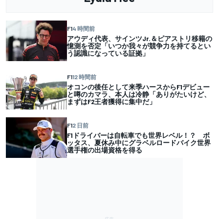
F1
4 時間前
アウディ代表、サインツJr.＆ピアストリ移籍の
憶測を否定「いつか我々が競争力を持てるとい
う認識になっている証拠」
F1
12 時間前
オコンの後任として来季ハースからF1デビュー
と噂のカマラ、本人は冷静「ありがたいけど、
まずはF2王者獲得に集中だ」
F1
2 日前
F1ドライバーは自転車でも世界レベル！？ ボ
ッタス、夏休み中にグラベルロードバイク世界
選手権の出場資格を得る