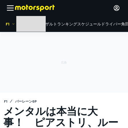
F1
HOME
ニュース
リザルト
ランキング
スケジュール
ドライバー
角田
F1
バーレーンGP
メンタルは本当に大
事！ ピアストリ、ルー