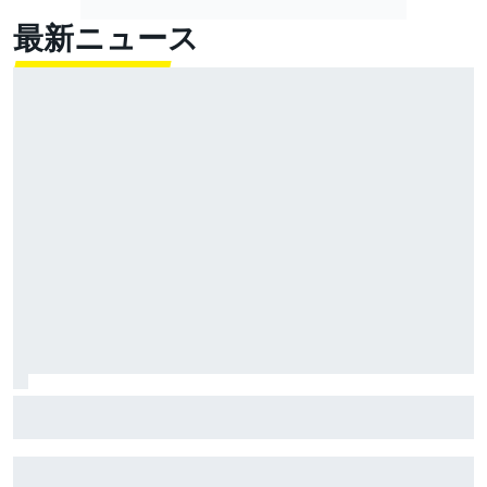
最新ニュース
小椋藍、痛恨のクラッシュ！ 驚速フェルナンデスが
独走一人旅でキャリア2勝目｜MotoGPイギリスGP決勝