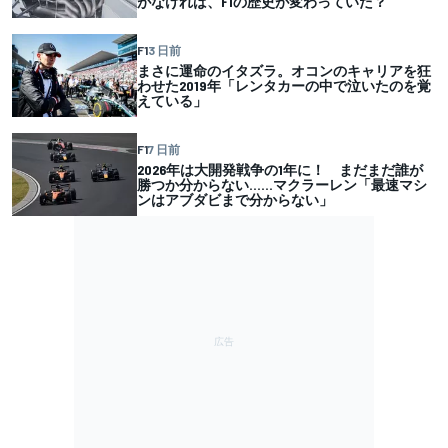
がなければ、F1の歴史が変わっていた？
F1
3 日前
まさに運命のイタズラ。オコンのキャリアを狂
わせた2019年「レンタカーの中で泣いたのを覚
えている」
F1
7 日前
2026年は大開発戦争の1年に！ まだまだ誰が
勝つか分からない……マクラーレン「最速マシ
ンはアブダビまで分からない」