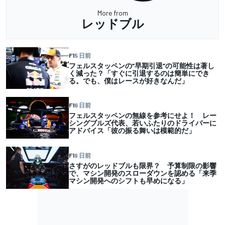
More from
レッドブル
F1
5 日前
フェルスタッペンの”早期引退”の可能性は著し
く減った？「すぐに引退するのは簡単にでき
る。でも、僕はレースが好きなんだ」
F1
6 日前
フェルスタッペンの無線を参考にせよ！ レー
シングブルズ代表、若いふたりのドライバーに
アドバイス「彼の振る舞いは模範的だ」
F1
9 日前
さすがのレッドブルも限界？ 予算制限の影響
で、マシン開発のスローダウンを認める「来季
マシン開発へのシフトも早めになる」