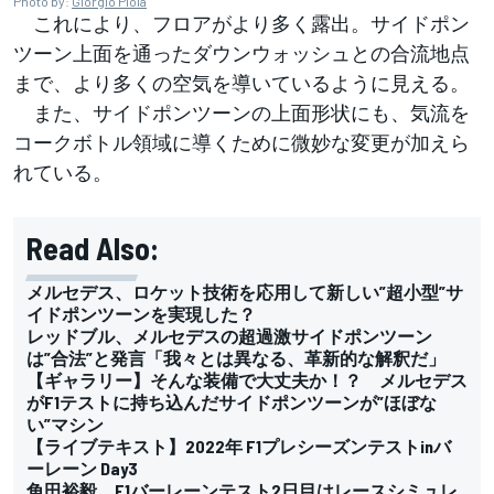
Photo by:
Giorgio Piola
これにより、フロアがより多く露出。サイドポン
ツーン上面を通ったダウンウォッシュとの合流地点
まで、より多くの空気を導いているように見える。
また、サイドポンツーンの上面形状にも、気流を
コークボトル領域に導くために微妙な変更が加えら
れている。
Read Also:
メルセデス、ロケット技術を応用して新しい”超小型”サ
イドポンツーンを実現した？
レッドブル、メルセデスの超過激サイドポンツーン
は”合法”と発言「我々とは異なる、革新的な解釈だ」
【ギャラリー】そんな装備で大丈夫か！？ メルセデス
がF1テストに持ち込んだサイドポンツーンが”ほぼな
い”マシン
【ライブテキスト】2022年 F1プレシーズンテストinバ
ーレーン Day3
角田裕毅、F1バーレーンテスト2日目はレースシミュレ