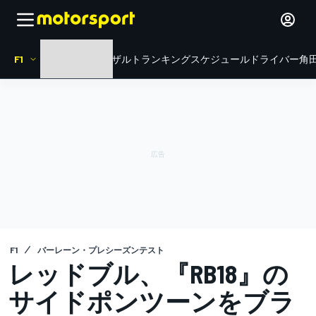
F1
HOME
ニュース
リザルト
ランキング
スケジュール
ドライバー
角田
F1
バーレーン・プレシーズンテスト
レッドブル、『RB18』の
サイドポンツーンをブラ