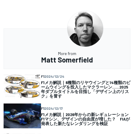
More from
Matt Somerfield
F1
2024/12/24
F1メカ解説｜8種類のリヤウイングと14種類のビ
ームウイングを投入したマクラーレン……2025
年ダブルタイトルを目指し「デザイン上のリス
ク」を冒す
F1
2024/12/17
F1メカ解説｜2026年からの新レギュレーション
F1マシン、デザインの自由度が増した？ FIAが
発表した新たなレンダリングを検証