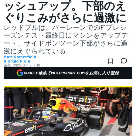
ッシュアップ。下部のえ
ぐりこみがさらに過激に
レッドブルは、バーレーンでのF1プレシ
ーズンテスト最終日にマシンをアップデ
ート。サイドポンツーン下部がさらに過
激にえぐられている。
Matt Somerfield
Giorgio Piola
編集:
2022/03/12 19:10
GOOGLE検索でMOTORSPORT.COMをお気に入り登録