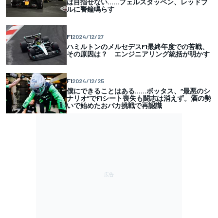
は目指せない……フェルスタッペン、レッドブ
ルに警鐘鳴らす
F1
2024/12/27
ハミルトンのメルセデスF1最終年度での苦戦、
その原因は？ エンジニアリング統括が明かす
F1
2024/12/25
僕にできることはある……ボッタス、“最悪のシ
ナリオ”でF1シート喪失も闘志は消えず。酒の勢
いで始めたおバカ挑戦で再認識