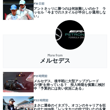
F1
8 日前
アントネッリに勝つのは何故難しいのか？ ラ
ッセル「今までのスタイルが半分しか通用しな
い」
More from
メルセデス
F1
3 時間前
メルセデス、後半戦に大型アップグレード
の“弾”を持っている？ 投入時期を慎重に検討
中「予算的には良い状況にある」
F1
13 時間前
まさに運命のイタズラ。オコンのキャリアを狂
わせた2019年「レンタカーの中で泣いたのを覚