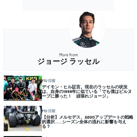
More from
ジョージ ラッセル
F1
2 日前
デイモン・ヒル証言。現在のラッセルの状況
は、自身の1996年に似ている「でも僕はビルヌ
ーブに勝った！ 頑張れジョージ」
F1
2 日前
【分析】メルセデス、ADUOアップデートの戦略
的選択……シーズン全体の流れに影響を与え
る？