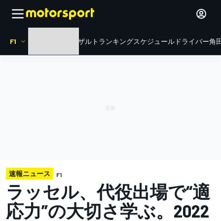
F1
HOME
ニュース
リザルト
ランキング
スケジュール
ドライバー
角田
速報ニュース
F1
ラッセル、代役出場で“適
応力”の大切さ学ぶ。2022