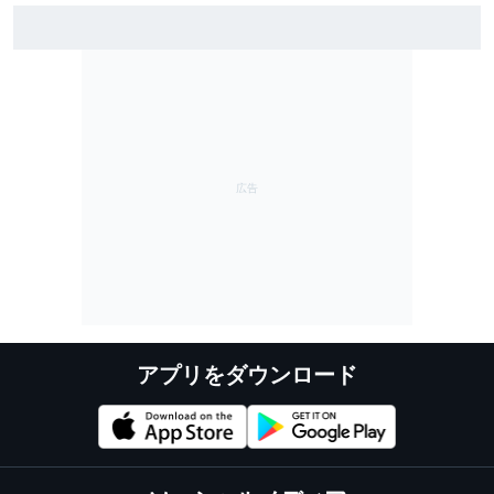
雨のSF富士で予選トップ3に入ったブラウニングとオサ
リバン。知られざる数奇な“腐れ縁”｜英国人ジャーナリ
スト”ジェイミー”の日本レース探訪記
アプリをダウンロード