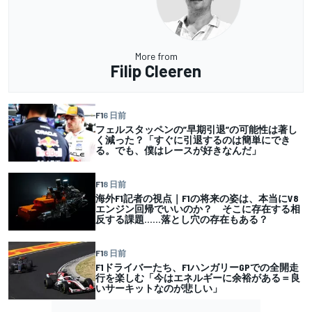
More from
Filip Cleeren
F1
6 日前
フェルスタッペンの”早期引退”の可能性は著し
く減った？「すぐに引退するのは簡単にでき
る。でも、僕はレースが好きなんだ」
F1
8 日前
海外F1記者の視点｜F1の将来の姿は、本当にV8
エンジン回帰でいいのか？ そこに存在する相
反する課題……落とし穴の存在もある？
F1
8 日前
F1ドライバーたち、F1ハンガリーGPでの全開走
行を楽しむ「今はエネルギーに余裕がある＝良
いサーキットなのが悲しい」