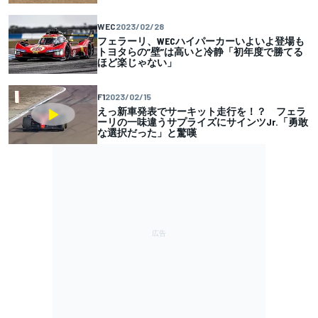
WEC
2023/02/28
フェラーリ、WECハイパーカーいよいよ登場も
トヨタらの”壁”は高いと冷静「初年度で勝てる
ほど楽じゃない」
F1
2023/02/15
えっ新車発表でサーキット走行を！？ フェラ
ーリの一味違うサプライズにサインツJr.「勇敢
な選択だった」と驚嘆