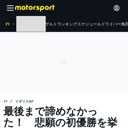
F1
HOME
ニュース
リザルト
ランキング
スケジュール
ドライバー
角田
F1
イギリスGP
最後まで諦めなかっ
た！ 悲願の初優勝を挙