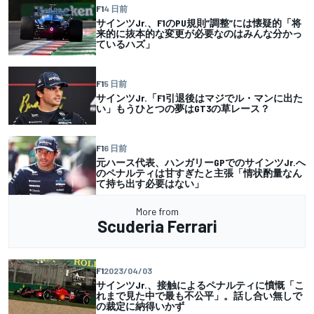
F1
4 日前
サインツJr.、F1のPU規則”調整”には懐疑的「将
来的に抜本的な変更が必要なのはみんな分かっ
ているハズ」
F1
5 日前
サインツJr.「F1引退後はマジでル・マンに出た
い」もうひとつの夢はGT3の草レース？
F1
6 日前
元ハース代表、ハンガリーGPでのサインツJr.へ
のペナルティは甘すぎたと主張「情状酌量なん
て持ち出す必要はない」
More from
Scuderia Ferrari
F1
2023/04/03
サインツJr.、接触によるペナルティに憤慨「こ
れまで見た中で最も不公平」。話し合い無しで
の裁定に納得いかず