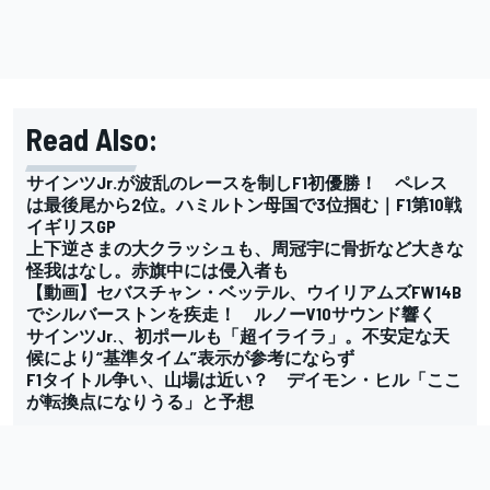
Read Also:
サインツJr.が波乱のレースを制しF1初優勝！ ペレス
は最後尾から2位。ハミルトン母国で3位掴む｜F1第10戦
イギリスGP
上下逆さまの大クラッシュも、周冠宇に骨折など大きな
怪我はなし。赤旗中には侵入者も
【動画】セバスチャン・ベッテル、ウイリアムズFW14B
でシルバーストンを疾走！ ルノーV10サウンド響く
サインツJr.、初ポールも「超イライラ」。不安定な天
候により“基準タイム”表示が参考にならず
F1タイトル争い、山場は近い？ デイモン・ヒル「ここ
が転換点になりうる」と予想