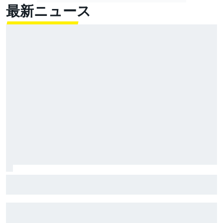
最新ニュース
セーフティカーが上位陣の命運分ける。福住仁嶺が今
季2勝目｜スーパーフォーミュラ第8戦