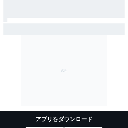
肉体万全から程遠いベッツェッキ、スプリント3位は”少
しどころじゃない”予想以上の結果「決勝表彰台は難し
いだろう」
アプリをダウンロード