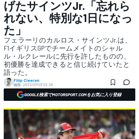
げたサインツJr.「忘れら
れない、特別な1日になっ
た」
フェラーリのカルロス・サインツJr.は、
F1イギリスGPでチームメイトのシャル
ル・ルクレールに先行を許したものの、
初優勝を達成できると信じ続けていたと
語った。
Filip Cleeren
編集:
2022/07/03 22:26
GOOGLE検索でMOTORSPORT.COMをお気に入り登録