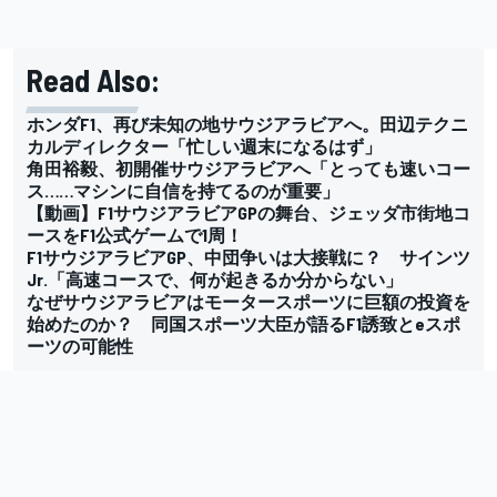
Read Also:
ホンダF1、再び未知の地サウジアラビアへ。田辺テクニ
カルディレクター「忙しい週末になるはず」
角田裕毅、初開催サウジアラビアへ「とっても速いコー
ス……マシンに自信を持てるのが重要」
【動画】F1サウジアラビアGPの舞台、ジェッダ市街地コ
ースをF1公式ゲームで1周！
F1サウジアラビアGP、中団争いは大接戦に？ サインツ
Jr.「高速コースで、何が起きるか分からない」
なぜサウジアラビアはモータースポーツに巨額の投資を
始めたのか？ 同国スポーツ大臣が語るF1誘致とeスポ
ーツの可能性