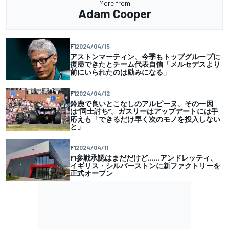
More from
Adam Cooper
F1
2024/04/15
アストンマーティン、今季もトップグループに
復帰できたとチーム代表自信「メルセデスより
前にいられたのは励みになる」
F1
2024/04/12
鈴鹿で良いとこなしのアルピーヌ、その一因
は“同士討ち”。ガスリーはアップデートには手
応えも「できるだけ早く次のモノを投入しない
と」
F1
2024/04/11
F1参戦承認はまだだけど……アンドレッティ、
イギリス・シルバーストンに新ファクトリーを
正式オープン