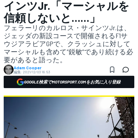
インツJr.「マーシャルを
信頼しないと……」
フェラーリのカルロス・サインツJr.は、
ジェッダの新設コースで開催されるF1サ
ウジアラビアGPで、クラッシュに対して
マーシャルも含めて”鋭敏”であり続ける必
要があると語った。
Adam Cooper
編集:
2021/12/03 16:53
GOOGLE検索でMOTORSPORT.COMをお気に入り登録