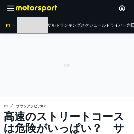
F1
HOME
ニュース
リザルト
ランキング
スケジュール
ドライバー
角田
F1
サウジアラビアGP
高速のストリートコース
は危険がいっぱい？ サ