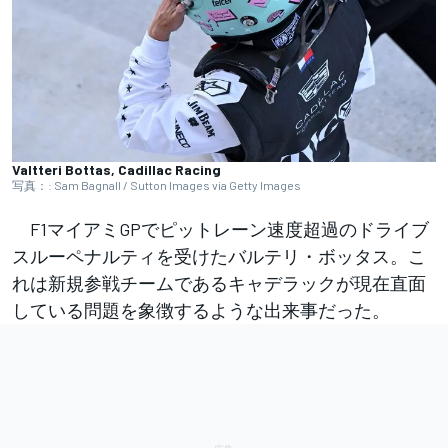
Valtteri Bottas, Cadillac Racing
写真：: Sam Bagnall / Sutton Images via Getty Images
F1マイアミGPでピットレーン速度超過のドライブ
スルーペナルティを受けたバルテリ・ボッタス。こ
れは新規参戦チームであるキャデラックが現在直面
している問題を象徴するような出来事だった。