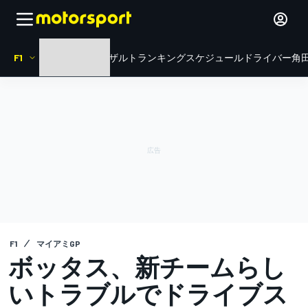
F1
HOME
ニュース
リザルト
ランキング
スケジュール
ドライバー
角田
F1
マイアミGP
ボッタス、新チームらし
いトラブルでドライブス