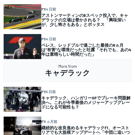
F1
14 日前
アストンマーティンのBスペック投入で、キャ
デラックの立場は脅かされる？ 「興味深い
が、少し怖さもある」とボッタス
F1
14 日前
ペレス、レッドブルで過ごした最後の6ヵ月
は”有害”な環境だったと吐露「それでも、あの4
年は素晴らしい時間だった」
More from
キャデラック
F1
15 日前
キャデラック、ハンガリーGPでブレーキ問題解
決へ。これが今季最後のメジャーアップグレー
ドになる可能性も？
F1
1 ヵ月前
継続的な改良進めるキャデラックF1、オースト
リアでも大規模アップデートへ「中団に追いつ