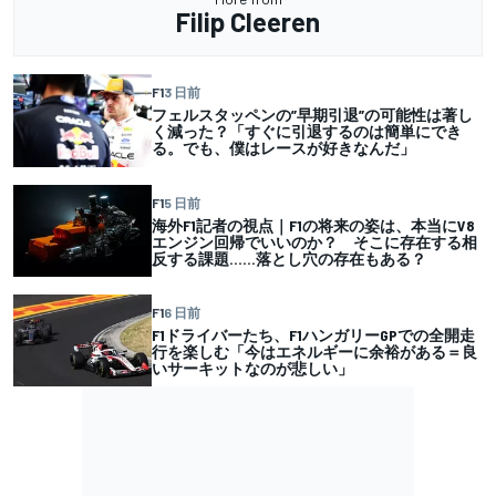
Filip Cleeren
F1
3 日前
フェルスタッペンの”早期引退”の可能性は著し
く減った？「すぐに引退するのは簡単にでき
る。でも、僕はレースが好きなんだ」
F1
5 日前
海外F1記者の視点｜F1の将来の姿は、本当にV8
エンジン回帰でいいのか？ そこに存在する相
反する課題……落とし穴の存在もある？
F1
6 日前
F1ドライバーたち、F1ハンガリーGPでの全開走
行を楽しむ「今はエネルギーに余裕がある＝良
いサーキットなのが悲しい」