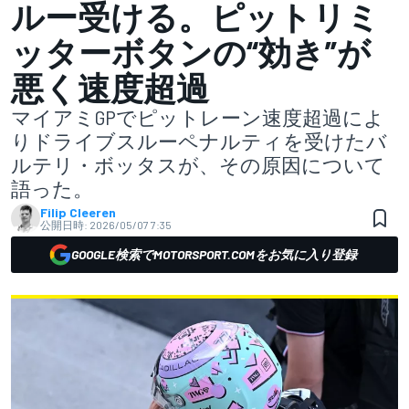
ルー受ける。ピットリミ
ッターボタンの“効き”が
悪く速度超過
マイアミGPでピットレーン速度超過によ
りドライブスルーペナルティを受けたバ
ルテリ・ボッタスが、その原因について
語った。
Filip Cleeren
公開日時:
2026/05/07 7:35
GOOGLE検索でMOTORSPORT.COMをお気に入り登録