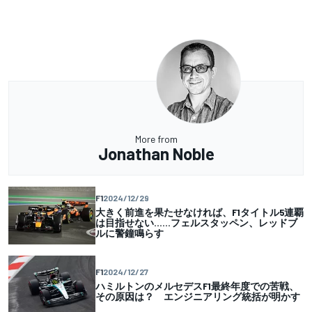
More from
Jonathan Noble
F1
2024/12/29
大きく前進を果たせなければ、F1タイトル5連覇
は目指せない……フェルスタッペン、レッドブ
ルに警鐘鳴らす
F1
2024/12/27
ハミルトンのメルセデスF1最終年度での苦戦、
その原因は？ エンジニアリング統括が明かす