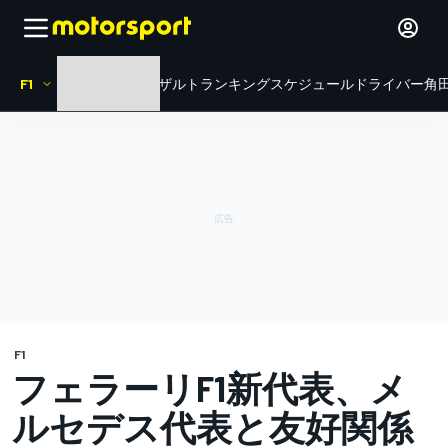
F1
HOME
ニュース
リザルト
ランキング
スケジュール
ドライバー
角田
F1
フェラーリF1新代表、メ
ルセデス代表と友好関係