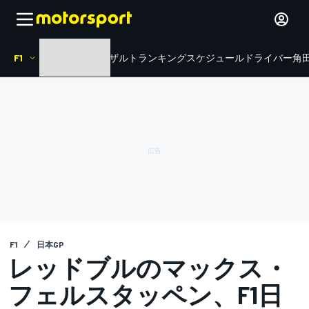
F1
HOME
ニュース
リザルト
ランキング
スケジュール
ドライバー
角田
F1
日本GP
レッドブルのマックス・
フェルスタッペン、F1日