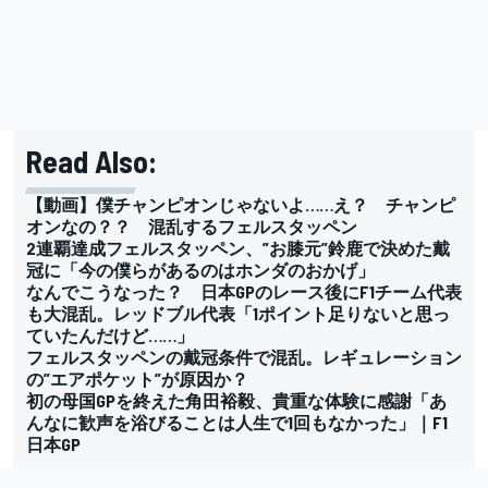
Read Also:
【動画】僕チャンピオンじゃないよ……え？ チャンピ
オンなの？？ 混乱するフェルスタッペン
2連覇達成フェルスタッペン、”お膝元”鈴鹿で決めた戴
冠に「今の僕らがあるのはホンダのおかげ」
なんでこうなった？ 日本GPのレース後にF1チーム代表
も大混乱。レッドブル代表「1ポイント足りないと思っ
ていたんだけど……」
フェルスタッペンの戴冠条件で混乱。レギュレーション
の”エアポケット”が原因か？
初の母国GPを終えた角田裕毅、貴重な体験に感謝「あ
んなに歓声を浴びることは人生で1回もなかった」｜F1
日本GP