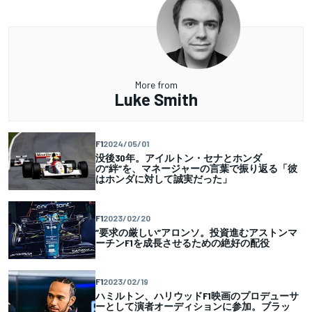
More from
Luke Smith
F1
2024/05/01
没後30年。アイルトン・セナとホンダ
の”絆”を、マネージャーの言葉で振り返る「彼
はホンダに対して誠実だった」
F1
2023/02/20
”要求の厳しい”アロンソ。投資進むアストンマ
ーチンF1を成長させるための絶好の配役
F1
2023/02/19
ハミルトン、ハリウッドF1映画のプロデューサ
ーとして演者オーディションに参加。ブラッ