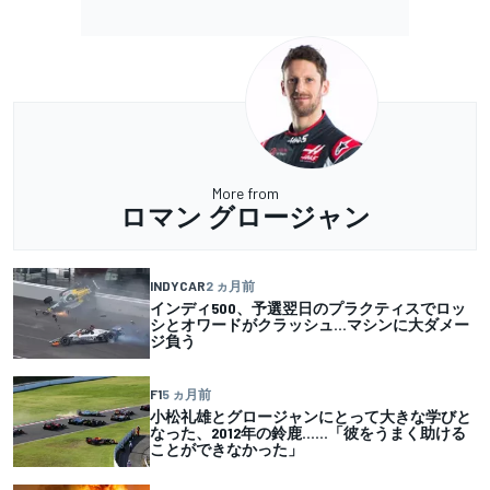
More from
ロマン グロージャン
INDYCAR
2 ヵ月前
インディ500、予選翌日のプラクティスでロッ
シとオワードがクラッシュ…マシンに大ダメー
ジ負う
F1
5 ヵ月前
小松礼雄とグロージャンにとって大きな学びと
なった、2012年の鈴鹿……「彼をうまく助ける
ことができなかった」