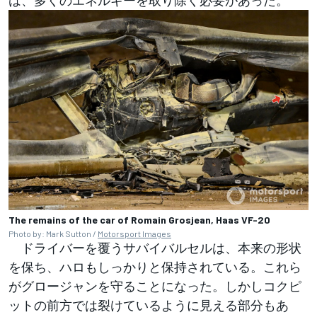
The remains of the car of Romain Grosjean, Haas VF-20
Photo by: Mark Sutton /
Motorsport Images
ドライバーを覆うサバイバルセルは、本来の形状
を保ち、ハロもしっかりと保持されている。これら
がグロージャンを守ることになった。しかしコクピ
ットの前方では裂けているように見える部分もあ