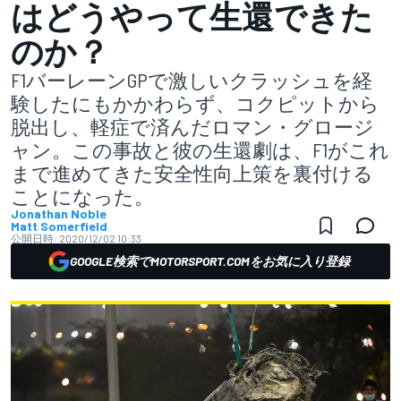
はどうやって生還できた
のか？
F1バーレーンGPで激しいクラッシュを経
験したにもかかわらず、コクピットから
脱出し、軽症で済んだロマン・グロージ
ャン。この事故と彼の生還劇は、F1がこれ
まで進めてきた安全性向上策を裏付ける
ことになった。
Jonathan Noble
Matt Somerfield
公開日時:
2020/12/02 10:33
GOOGLE検索でMOTORSPORT.COMをお気に入り登録