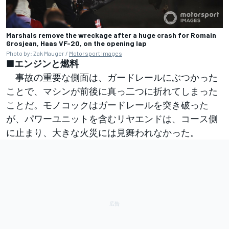
Marshals remove the wreckage after a huge crash for Romain
Grosjean, Haas VF-20, on the opening lap
Photo by: Zak Mauger /
Motorsport Images
■エンジンと燃料
事故の重要な側面は、ガードレールにぶつかった
ことで、マシンが前後に真っ二つに折れてしまった
ことだ。モノコックはガードレールを突き破った
が、パワーユニットを含むリヤエンドは、コース側
に止まり、大きな火災には見舞われなかった。