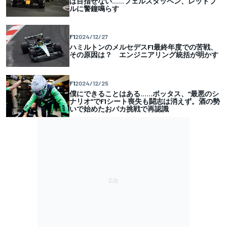
は目指せない……フェルスタッペン、レッドブ
ルに警鐘鳴らす
F1
2024/12/27
ハミルトンのメルセデスF1最終年度での苦戦、
その原因は？ エンジニアリング統括が明かす
F1
2024/12/25
僕にできることはある……ボッタス、“最悪のシ
ナリオ”でF1シート喪失も闘志は消えず。酒の勢
いで始めたおバカ挑戦で再認識