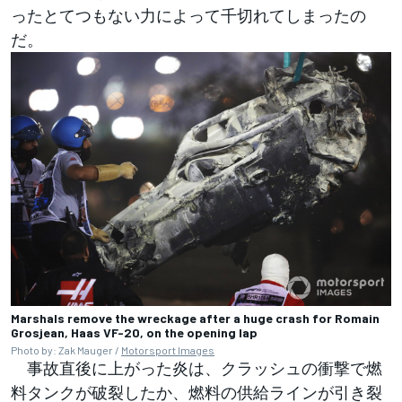
ったとてつもない力によって千切れてしまったの
だ。
Marshals remove the wreckage after a huge crash for Romain
Grosjean, Haas VF-20, on the opening lap
Photo by: Zak Mauger /
Motorsport Images
事故直後に上がった炎は、クラッシュの衝撃で燃
料タンクが破裂したか、燃料の供給ラインが引き裂