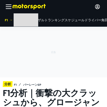
F1
HOME
ニュース
リザルト
ランキング
スケジュール
ドライバー
角田
分析
F1
バーレーンGP
F1分析｜衝撃の大クラッ
シュから、グロージャン