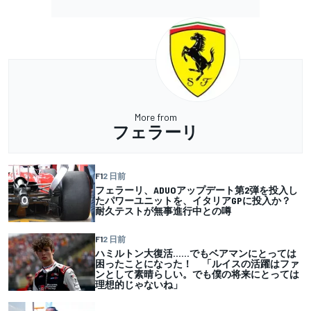
More from
フェラーリ
F1
2 日前
フェラーリ、ADUOアップデート第2弾を投入し
たパワーユニットを、イタリアGPに投入か？
耐久テストが無事進行中との噂
F1
2 日前
ハミルトン大復活……でもベアマンにとっては
困ったことになった！ 「ルイスの活躍はファ
ンとして素晴らしい。でも僕の将来にとっては
理想的じゃないね」