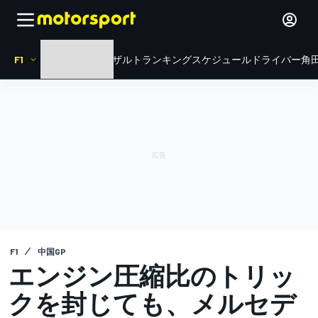
F1
HOME
ニュース
リザルト
ランキング
スケジュール
ドライバー
角田
F1
中国GP
エンジン圧縮比のトリッ
クを封じても、メルセデ