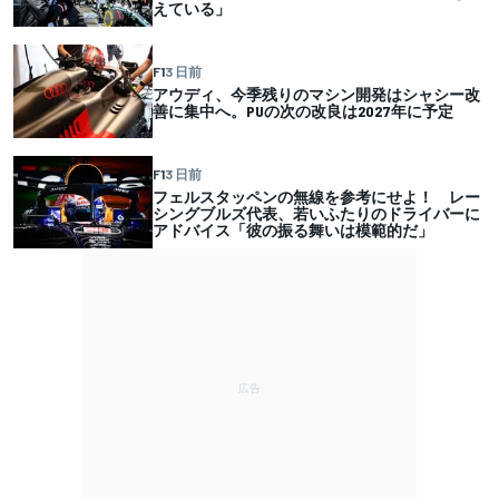
えている」
F1
3 日前
アウディ、今季残りのマシン開発はシャシー改
善に集中へ。PUの次の改良は2027年に予定
F1
3 日前
フェルスタッペンの無線を参考にせよ！ レー
シングブルズ代表、若いふたりのドライバーに
アドバイス「彼の振る舞いは模範的だ」