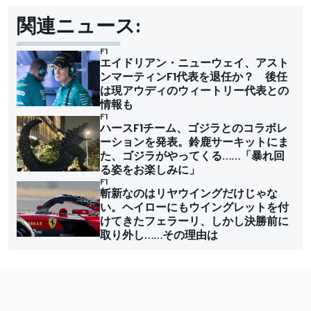
関連ニュース:
F1
エイドリアン・ニューウェイ、アスト
ンマーティンF1代表を退任か？ 後任
は現アウディのウィートリー代表との
情報も
F1
ハースF1チーム、ゴジラとのコラボレ
ーションを発表。鈴鹿サーキットにま
た、ゴジラがやってくる……「暴れ回
る姿をお楽しみに」
F1
斬新なのはリヤウイングだけじゃな
い。ヘイローにもウイングレットを付
けてきたフェラーリ、しかし決勝前に
取り外し……その理由は