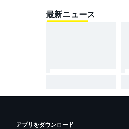
最新ニュース
好調の小椋藍、リヤタイヤの消
M
耗に苦しむもスプリント2
ゲ
位！ ホルヘ・マルティンが逃
ジ
げ切り勝利｜MotoGPイギリス
選ト
GPスプリント
アプリをダウンロード