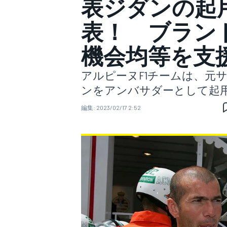
表ジダンの起
表！ ブラン
スーパーフォーミュラ
機会均等を支
アルピーヌF1チームは、元
ンをアンバサダーとして起
編集:
2023/02/17 2:52
スーパーGT