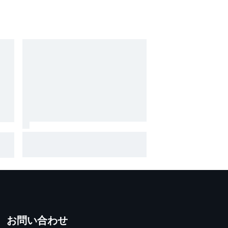
スーパーGT優勝で憑き物も取れ
た？ スーパーフォーミュラ第
8戦で予選Q3進出の牧野任祐、
2番
表情も明るく「今までと違うメ
ンタルで臨めている」
お問い合わせ