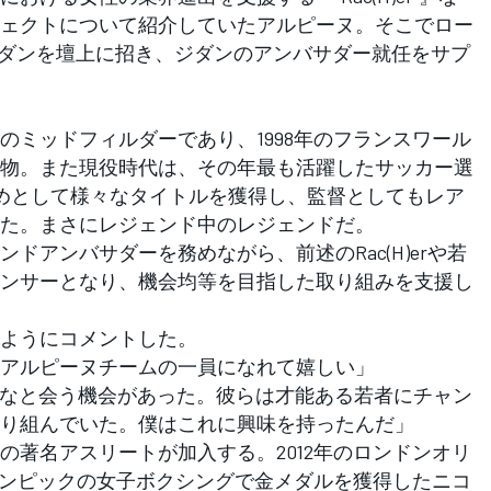
ェクトについて紹介していたアルピーヌ。そこでロー
ジダンを壇上に招き、ジダンのアンバサダー就任をサプ
ミッドフィルダーであり、1998年のフランスワール
物。また現役時代は、その年最も活躍したサッカー選
じめとして様々なタイトルを獲得し、監督としてもレア
た。まさにレジェンド中のレジェンドだ。
アンバサダーを務めながら、前述のRac(H)erや若
ンサーとなり、機会均等を目指した取り組みを支援し
ようにコメントした。
アルピーヌチームの一員になれて嬉しい」
んなと会う機会があった。彼らは才能ある若者にチャン
り組んでいた。僕はこれに興味を持ったんだ」
著名アスリートが加入する。2012年のロンドンオリ
オリンピックの女子ボクシングで金メダルを獲得したニコ