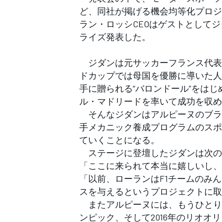
フォーミュラE
ど、同社が掲げる機会均等化プロジ
ラン・ロッシCEOはゲストとして
ライズ発表した。
ジダンは元サッカーフランス代表の
ドカップでは母国を優勝に導いた人
手に贈られる“バロンドール”をは
ル・マドリードを率いて成功を収め
そんなジダンはアルピーヌのブランド
手メカニック養成プログラムのスポ
ていくことになる。
ステージに登壇したジダンは次の
「ここに来られて本当に嬉しいし、
「以前、ローランはF1チームのみ
スを与えるというプロジェクトに取
またアルピーヌには、もうひとりの
ンピック、そして2016年のリオ