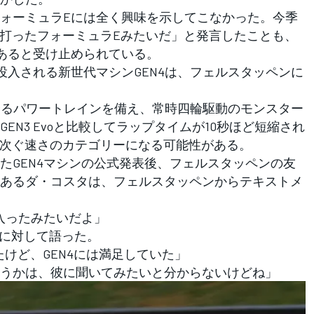
ォーミュラEには全く興味を示してこなかった。今季
を打ったフォーミュラEみたいだ」と発言したことも、
あると受け止められている。
入される新世代マシンGEN4は、フェルスタッペンに
を誇るパワートレインを備え、常時四輪駆動のモンスター
EN3 Evoと比較してラップタイムが10秒ほど短縮され
に次ぐ速さのカテゴリーになる可能性がある。
GEN4マシンの公式発表後、フェルスタッペンの友
あるダ・コスタは、フェルスタッペンからテキストメ
入ったみたいだよ」
omに対して語った。
たけど、GEN4には満足していた」
うかは、彼に聞いてみたいと分からないけどね」