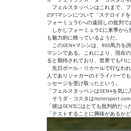
フォーミュラE
フェルスタッペンはこれまで、フ
のF1マシンについて「ステロイド
フォーミュラEへの遠回しの批判で
しかしフォーミュラEに来季から投
も魅力的に映っているようだ。
このGEN4マシンは、800馬力
マシンである。これにより、現在のG
ると期待されており、世界でもF1
先日ポール・リカールで行なわれた
人でありジャガーのドライバーでも
ッセージを受け取ったという。
「フェルスタッペンはGEN4を気に
そうダ・コスタはmotorsport.c
「彼はGEN3にはとても批判的だっ
「テストすることに興味があるかど