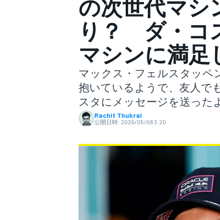
の次世代マシン
り？ ダ・コ
スーパーフォーミュラ
マシンに満足
マックス・フェルスタッペン
抱いているようで、友人で
スタにメッセージを送った
Rachit Thukral
公開日時:
2026/05/08 3:20
スーパーGT