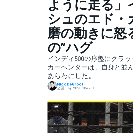
ように走る」イ
シュのエド・
スーパーフォーミュラ
磨の動きに怒
の”ハグ
インディ500の序盤にクラ
カーペンターは、自身と並
あらわにした。
スーパーGT
Nick DeGroot
公開日時:
2026/05/26 8:06