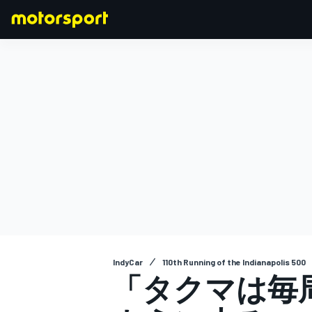
F1
MOTOGP
IndyCar
110th Running of the Indianapolis 500
「タクマは毎