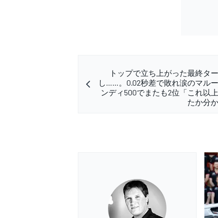
トップで立ち上がった最終タ
し……。0.02秒差で敗れ涙のマル
ンディ500でまたも2位「これ以
たか分