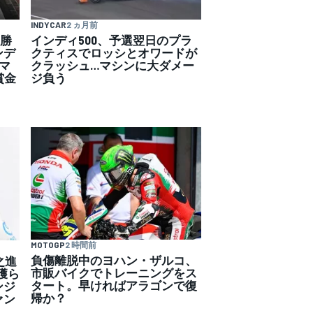
INDYCAR
2 ヵ月前
優勝
インディ500、予選翌日のプラ
ンデ
クティスでロッシとオワードが
マ
クラッシュ…マシンに大ダメー
賞金
ジ負う
MOTOGP
2 時間前
負傷離脱中のヨハン・ザルコ、
之進
市販バイクでトレーニングをス
獲ら
タート。早ければアラゴンで復
ンジ
帰か？
ァン