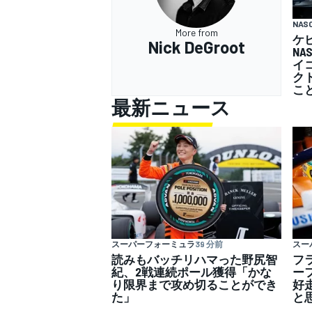
NAS
More from
ケ
Nick DeGroot
N
イ
ク
こ
最新ニュース
スーパーフォーミュラ
39 分前
スー
読みもバッチリハマった野尻智
フ
紀、2戦連続ポール獲得「かな
ー
り限界まで攻め切ることができ
好
た」
と