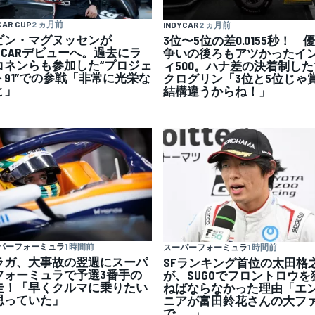
CAR CUP
2 ヵ月前
INDYCAR
2 ヵ月前
ビン・マグヌッセンが
3位〜5位の差0.0155秒！ 
ASCARデビューへ。過去にラ
争いの後ろもアツかったイ
コネンらも参加した“プロジェ
ィ500。ハナ差の決着制した
ト91”での参戦「非常に光栄な
クログリン「3位と5位じゃ
と」
結構違うからね！」
パーフォーミュラ
1 時間前
スーパーフォーミュラ
1 時間前
ラガ、大事故の翌週にスーパ
SFランキング首位の太田格
フォーミュラで予選3番手の
が、SUGOでフロントロウを
走！「早くクルマに乗りたい
ねばならなかった理由「エ
思っていた」
ニアが富田鈴花さんの大フ
で……」