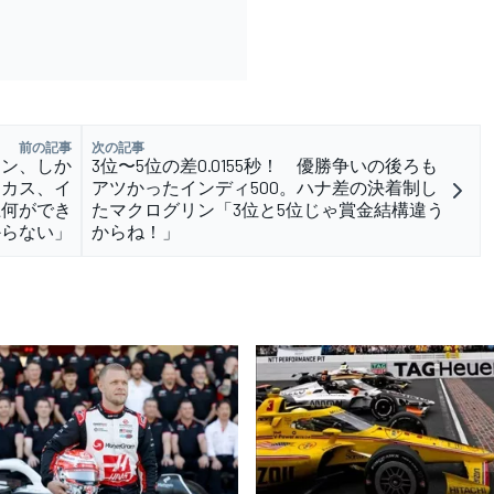
前の記事
次の記事
ーン、しか
3位〜5位の差0.0155秒！ 優勝争いの後ろも
ーカス、イ
アツかったインディ500。ハナ差の決着制し
上何ができ
たマクログリン「3位と5位じゃ賞金結構違う
からない」
からね！」