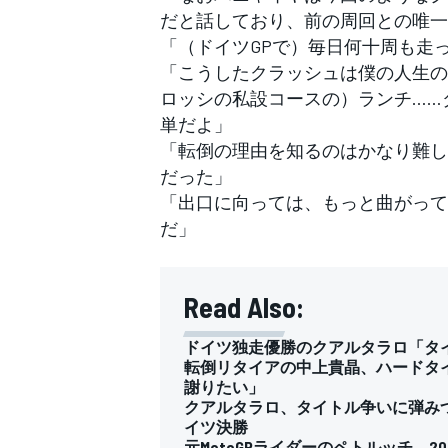
だと話しており、前の周回との唯一
「（ドイツGPで）毎日何十周も走
「こうしたクラッシュは僕の人生の
ロッシの私設コースの）ランチ……
単だよ」
「転倒の理由を知るのはかなり難し
だった」
「出口に向っては、もっと曲がって
だ」
Read Also:
ドイツ独走優勝のクアルタラロ「タイ
転倒リタイアの中上貴晶、ハードタ
謝りたい」
クアルタラロ、タイトル争いに弾みつ
イツ決勝
元MotoGPライダーのペトルッチ、