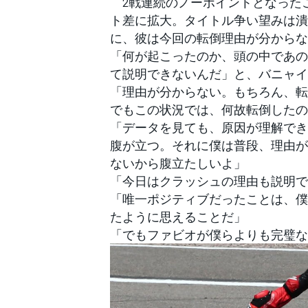
2戦連続のノーポイントとなったこ
フォーミュラE
ト差に拡大。タイトル争い望みは潰
に、彼は今回の転倒理由が分からな
「何が起こったのか、頭の中であの
て説明できないんだ」と、バニャイ
「理由が分からない。もちろん、転
でもこの状況では、何故転倒したの
「データを見ても、原因が理解でき
腹が立つ。それに僕は普段、理由が
ないから腹立たしいよ」
「今日はクラッシュの理由も説明で
「唯一ポジティブだったことは、僕
たように思えることだ」
「でもファビオが僕らよりも完璧な