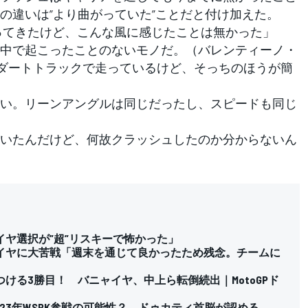
の違いは”より曲がっていた”ことだと付け加えた。
ってきたけど、こんな風に感じたことは無かった」
中で起こったことのないモノだ。（バレンティーノ・
ダートトラックで走っているけど、そっちのほうが簡
い。リーンアングルは同じだったし、スピードも同じ
いたんだけど、何故クラッシュしたのか分からないん
ヤ選択が”超”リスキーで怖かった」
イヤに大苦戦「週末を通じて良かったため残念。チームに
ける3勝目！ バニャイヤ、中上ら転倒続出｜MotoGPド
2023年WSBK参戦の可能性？ ドゥカティ首脳が認める