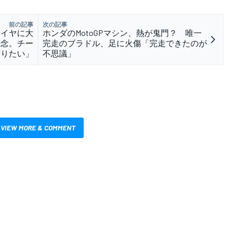
前の記事
次の記事
タイヤに大
ホンダのMotoGPマシン、熱が鬼門？ 唯一
残念。チー
完走のブラドル、足に火傷「完走できたのが
謝りたい」
不思議」
VIEW MORE & COMMENT