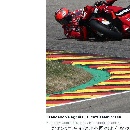
Francesco Bagnaia, Ducati Team crash
Photo by: Gold and Goose /
Motorsport Images
なおバニャイヤは今回のようなク
すべてのカテゴリー