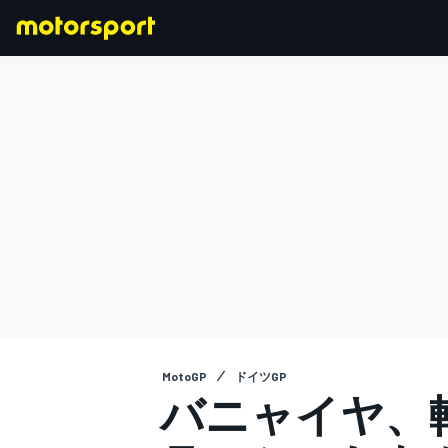
F1
MOTOGP
MotoGP
ドイツGP
バニャイヤ、