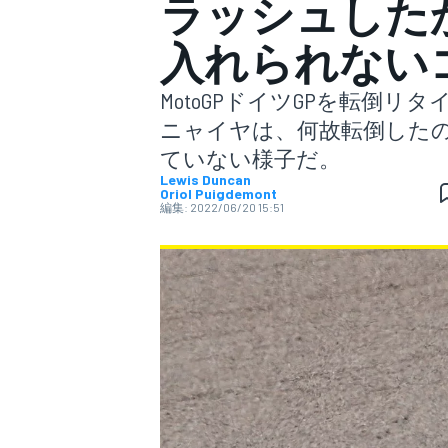
ラッシュした
入れられない
スーパーフォーミュラ
MotoGPドイツGPを転倒
ニャイヤは、何故転倒した
ていない様子だ。
Lewis Duncan
Oriol Puigdemont
編集:
2022/06/20 15:51
スーパーGT