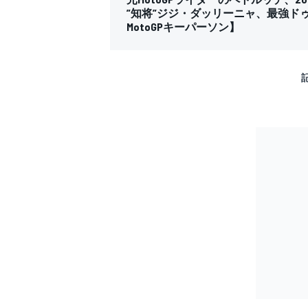
”知将”ジジ・ダッリーニャ、最強
MotoGPキーパーソン】