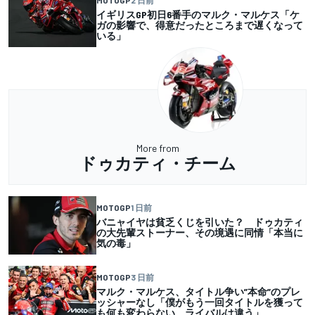
イギリスGP初日6番手のマルク・マルケス「ケ
ガの影響で、得意だったところまで遅くなって
いる」
More from
ドゥカティ・チーム
MOTOGP
1 日前
バニャイヤは貧乏くじを引いた？ ドゥカティ
の大先輩ストーナー、その境遇に同情「本当に
気の毒」
MOTOGP
3 日前
マルク・マルケス、タイトル争い”本命”のプレ
ッシャーなし「僕がもう一回タイトルを獲って
も何も変わらない。ライバルは違う」