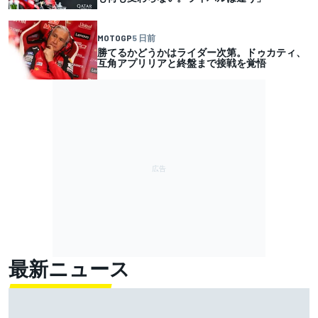
MOTOGP
5 日前
勝てるかどうかはライダー次第。ドゥカティ、
互角アプリリアと終盤まで接戦を覚悟
最新ニュース