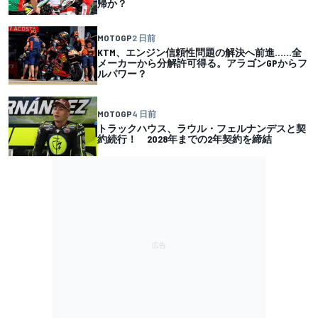
帰か？
MOTOGP
2 日前
KTM、エンジン信頼性問題の解決へ前進……全
メーカーから分解許可得る。アラゴンGPからフ
ルパワー？
MOTOGP
4 日前
トラックハウス、ラウル・フェルナンデスと契
約続行！ 2028年までの2年契約を締結