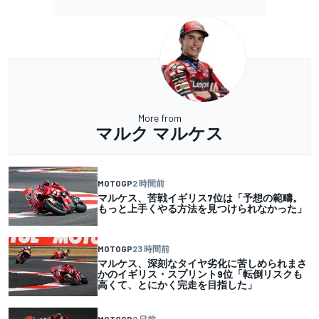
More from
マルク マルケス
MOTOGP
2 時間前
マルケス、苦戦イギリス7位は「予想の範疇。
もっと上手くやる方法を見つけられなかった」
MOTOGP
23 時間前
マルケス、深刻なタイヤ劣化に苦しめられまさ
かのイギリス・スプリント9位「転倒リスクも
高くて、とにかく完走を目指した」
MOTOGP
2 日前