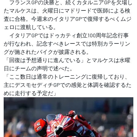
フランスGPの決勝と、続くカタルニアGPを欠場し
たマルケスは、火曜日にマドリードで医師による検
査に合格。今週末のイタリアGPで復帰するべくムジ
ェロに渡航している。
イタリアGPではドゥカティ創立100周年記念行事
が行なわれ、記念すべきレースでは特別カラーリン
グが施されたバイクが披露される。
「回復は予想通りに進んでいる」とマルケスは水曜
日にチームの声明で述べた。
「ここ数日は通常のトレーニングに復帰しており、
主にデスモセディチGPでの感覚と体調を確認するた
めに走行する予定だ」