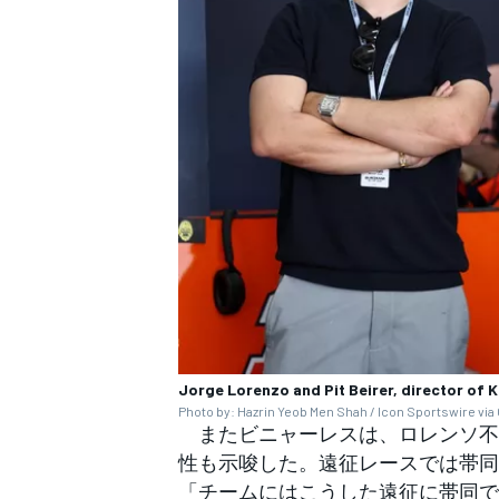
Jorge Lorenzo and Pit Beirer, director of
Photo by: Hazrin Yeob Men Shah / Icon Sportswire via
またビニャーレスは、ロレンソ不
性も示唆した。遠征レースでは帯同
「チームにはこうした遠征に帯同で
すべてのカテゴリー