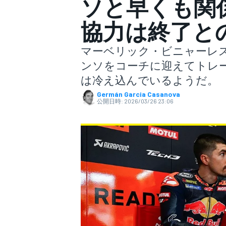
ソと早くも関
協力は終了と
スーパーフォーミュラ
マーベリック・ビニャーレス
ンソをコーチに迎えてトレ
は冷え込んでいるようだ。
Germán Garcia Casanova
公開日時:
2026/03/26 23:06
スーパーGT