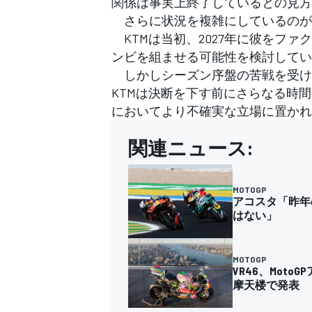
関係は事実上終了しているとの見方
さらに状況を複雑にしているのが
KTMは当初、2027年に彼をフ
ンビを組ませる可能性を検討してい
しかしシーズン序盤の苦戦を受け
KTMは決断を下す前にさらなる時
においてより不確実な立場に置かれ
関連ニュース:
MOTOGP
アコスタ「昨年
はない」
MOTOGP
VR46、Mot
摩天楼で発表