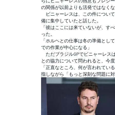
らにビニャーレスの熱意もプレシー
フォーミュラE
の関係が以前よりも活発ではなくな
ビニャーレスは、この件について
備に集中していたと話した。
「彼はここには来ていないが、すべ
った。
「ホルヘとの仕事は冬の準備として
での作業が中心になる」
ただブラジルGPでビニャーレス
との協力について問われると、今度
「正直なところ、何が言われている
指しながら「もっと深刻な問題に対