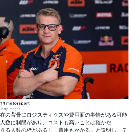
 KTM motorsport
 Getty Images
在の背景にロジスティクスや費用面の事情がある可能
人数に制限があり、コストも高いことは確かだ。
きる人数の枠があるし、費用もかかる」と説明し、テ